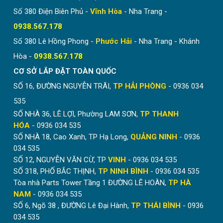
Số 380 Điện Biên Phủ -
Vĩnh Hòa
- Nha Trang -
0938.567.178
Số 380 Lê Hồng Phong -
Phước Hải
- Nha Trang - Khánh
Hòa -
0938.567.178
CƠ SỞ LẮP ĐẶT TOÀN QUỐC
SỐ 16, ĐƯỜNG NGUYỄN TRÃI,
TP HẢI PHÒNG
- 0936 034
535
SỐ NHÀ 36, LÊ LỢI, Phường LAM SƠN,
TP THANH
HÓA
- 0936 034 535
SỐ NHÀ 18, Cao Xanh, TP Hạ Long,
QUẢNG NINH
- 0936
034 535
SỐ 12, NGUYỄN VĂN CỪ, TP
VINH
- 0936 034 535
SỐ 318, PHỐ BẮC THỊNH,
TP NINH BÌNH
- 0936 034 535
Tòa nhà Parts Tower Tầng 1 ĐƯỜNG LÊ HOÀN,
TP HÀ
NAM
- 0936 034 535
SỐ 6, Ngõ 38 , ĐƯỜNG Lê Đại Hành,
TP THÁI BÌNH
- 0936
034 535