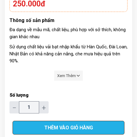
250.000đ
Thông số sản phẩm
Đa dạng về mẫu mã, chất liệu, phù hợp với sở thích, không
gian khác nhau
Sử dụng chất liệu vải bạt nhập khẩu từ Hàn Quốc, Đài Loan,
Nhật Bản có khả năng cản nắng, che mưa hiệu quả trên
90%.
Được tráng thêm lớp nhựa PVC, PE chống bám bụi làm
Xem Thêm
cho độ bền của bạt được lâu dài
Số lượng
−
+
THÊM VÀO GIỎ HÀNG