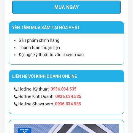
MUA NGAY
YÊN TÂM MUA SẮM TẠI HÒA PHÁT
Sản phẩm chính hãng
Thanh toán thuận tiện
Đội ngũ kỹ thuật tư vấn chuyên sâu
LIÊN HỆ VỚI KINH DOANH ONLINE
Hotline: Kỹ thuật:
0936.034.535
Hotline Kinh Doanh:
0936.034.535
Hotline Showroom:
0936.034.535