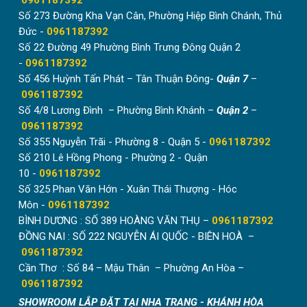
0961187392
Số 273 Đường Kha Vạn Cân, Phường Hiệp Bình Chánh, Thủ
Đức -
0961187392
Số 22 Đường 49 Phường Bình Trưng Đông Quận 2
-
0961187392
Số 456 Huỳnh Tấn Phát – Tân Thuận Đông-
Quận 7
–
0961187392
Số 4/8 Lương Đình – Phường Bình Khánh –
Quận 2
–
0961187392
Số 355 Nguyễn Trãi - Phường 8 - Quận 5 -
0961187392
Số 210 Lê Hồng Phong - Phường 2 - Quận
10 -
0961187392
Số 325 Phan Văn Hớn - Xuân Thái Thượng - Hóc
Môn -
0961187392
BÌNH DƯƠNG : SỐ 389 HOÀNG VĂN THỤ –
0961187392
ĐỒNG NAI : SỐ 222 NGUYỄN ÁI QUỐC - BIÊN HOÀ –
0961187392
Cần Thơ : Số 84 – Mậu Thân – Phường An Hòa –
0961187392
SHOWROOM LẮP ĐẶT TẠI NHA TRANG - KHÁNH HÒA