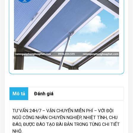
Mô tả
Đánh giá
TƯ VẤN 24H/7 – VẬN CHUYỂN MIỄN PHÍ – VỚI ĐỘI
NGŨ CÔNG NHÂN CHUYÊN NGHIỆP, NHIỆT TÌNH, CHU
ĐÁO, ĐƯỢC ĐÀO TẠO BÀI BẢN TRONG TỪNG CHI TIẾT
NHỎ.