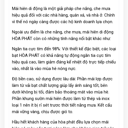
Mái hiên di động là một giải pháp che nắng, che mưa
hiệu quả đối với các nhà hàng, quán xá, và nhà ở. Chính
vì thế nó ngày càng được các hộ kinh doanh lựa chọn.
Ngoài ưu điểm là che nắng, che mưa, mái hiên di động
HÒA PHÁT còn có những tính năng nổi bật khác như:
Ngăn tia cực tím đến 98%: Với thiết kế đặc biệt, các loại
bạt HÒA PHÁT có khả năng tự động ngăn tia cực tím
hiệu quả cao, làm giảm đáng kể nhiệt độ trực tiếp chiếu
vào, nhất là vào mùa hè nóng nực.
Độ bền cao, sử dụng được lâu dài: Phần mái lợp được
làm từ vải bạt chất lượng giúp lấy ánh sáng tốt, bên
dưới không bị tối, đảm bảo thoáng mát vào mùa hè.
Phần khung sườn mái hiên được làm từ thép và inox
loại 1 nên ít bị rỉ sét trươc thời tiết nắng mưa. Kết cấu
mái vững vàng, chịu được gió to.
Hầu hết khách hàng của hòa phát đều lựa chọn mái