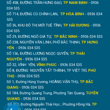
SỐ 458, ĐƯỜNG TRẦN HƯNG ĐẠO,
TP NAM ĐỊNH
- 0936
034 535
SỐ 714, ĐƯỜNG CÙ CHÍNH LAN,
TP HÒA BÌNH
- 0936 034
535
SỐ 36, KHU ĐÔ THỊ MỚI TUỆ TĨNH,
TP HẢI DƯƠNG
- 0936
034 535
SỐ 29, ĐƯỜNG NGÔ GIA TỰ,
TP BẮC NINH
- 0936 034 535
SỐ 238, NGUYỄN VĂN LINH, PHỐ BẮC THỊNH,
TP HƯNG
YÊN
- 0936 034 535
SỐ 156, ĐƯỜNG LƯƠNG NGỌC QUYẾN,
TP THÁI
NGUYÊN
- 0936 034 535
SỐ 32, VĨNH YÊN,
VĨNH PHÚC
- 0936 034 535
SỐ 8, ĐƯỜNG NGUYỄN TẤT THÀNH, TP VIỆT TRÌ,
PHÚ
THỌ
- 0936 034 535
Số 1, Đường Hùng Vương, HOÀNG VĂN THỤ,
TP BẮC
GIANG
- 0936 034 535
Số 184, Đường Quang Trung, Phường Tân Quang,
TUYÊN
QUANG
- 0936 034 535
Số 511, Đường Nguyễn Thái Học , Phường Hồng Hà,
TP