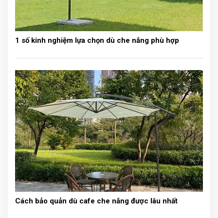
1 số kinh nghiệm lựa chọn dù che nắng phù hợp
DỊCH VỤ CỦA CHÚNG TÔI
Với mong muốn đưa đến sự hài lòng cũng như chất
lượng dịch vụ tốt nhất giàn phơi Hòa Phát chúng tôi xin
cam kết bán đúng chủng loại mẫu mã, cung cấp những
thông tin chính xác về sản phẩm: như quy cách, chất
liệu, thông số kỹ thuật, xuất sứ sản phẩm
Bán đúng theo giá quy định, chúng tôi cam kết không
bán giá cao hơn và cũng không bán rẻ hơn cho khách
Cách bảo quản dù cafe che nắng được lâu nhất
hàng. Giá trên remnganphonghoaphat.com là giá đã