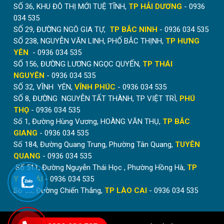
SỐ 36, KHU ĐÔ THỊ MỚI TUỆ TĨNH,
TP HẢI DƯƠNG
- 0936
034 535
SỐ 29, ĐƯỜNG NGÔ GIA TỰ,
TP BẮC NINH
- 0936 034 535
SỐ 238, NGUYỄN VĂN LINH, PHỐ BẮC THỊNH,
TP HƯNG
YÊN
- 0936 034 535
SỐ 156, ĐƯỜNG LƯƠNG NGỌC QUYẾN,
TP THÁI
NGUYÊN
- 0936 034 535
SỐ 32, VĨNH YÊN,
VĨNH PHÚC
- 0936 034 535
SỐ 8, ĐƯỜNG NGUYỄN TẤT THÀNH, TP VIỆT TRÌ,
PHÚ
THỌ
- 0936 034 535
Số 1, Đường Hùng Vương, HOÀNG VĂN THỤ,
TP BẮC
GIANG
- 0936 034 535
Số 184, Đường Quang Trung, Phường Tân Quang,
TUYÊN
QUANG
- 0936 034 535
Số 511, Đường Nguyễn Thái Học , Phường Hồng Hà,
TP
YÊN BÁI
- 0936 034 535
Số 56, Đường Chiến Thắng,
TP LÀO CAI
- 0936 034 535