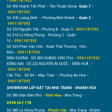
-
0961187392
Số 456 Huỳnh Tấn Phát – Tân Thuận Đông-
Quận 7
–
0961187392
Số 4/8 Lương Đình – Phường Bình Khánh –
Quận 2
–
0961187392
Số 355 Nguyễn Trãi - Phường 8 - Quận 5 -
0961187392
Số 210 Lê Hồng Phong - Phường 2 - Quận
10 -
0961187392
Số 325 Phan Văn Hớn - Xuân Thái Thượng - Hóc
Môn -
0961187392
BÌNH DƯƠNG : SỐ 389 HOÀNG VĂN THỤ –
0961187392
ĐỒNG NAI : SỐ 222 NGUYỄN ÁI QUỐC - BIÊN HOÀ –
0961187392
Cần Thơ : Số 84 – Mậu Thân – Phường An Hòa –
0961187392
SHOWROOM LẮP ĐẶT TẠI NHA TRANG - KHÁNH HÒA
Số 380 Điện Biên Phủ -
Vĩnh Hòa
- Nha Trang -
0938.567.178
Số 380 Lê Hồng Phong -
Phước Hải
- Nha Trang - Khánh