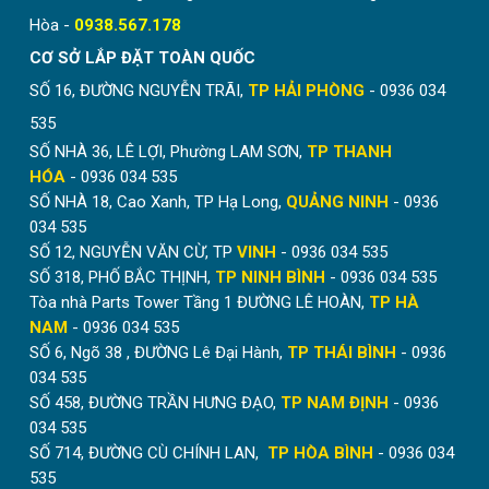
Hòa -
0938.567.178
CƠ SỞ LẮP ĐẶT TOÀN QUỐC
SỐ 16, ĐƯỜNG NGUYỄN TRÃI,
TP HẢI PHÒNG
- 0936 034
535
SỐ NHÀ 36, LÊ LỢI, Phường LAM SƠN,
TP THANH
HÓA
- 0936 034 535
SỐ NHÀ 18, Cao Xanh, TP Hạ Long,
QUẢNG NINH
- 0936
034 535
SỐ 12, NGUYỄN VĂN CỪ, TP
VINH
- 0936 034 535
SỐ 318, PHỐ BẮC THỊNH,
TP NINH BÌNH
- 0936 034 535
Tòa nhà Parts Tower Tầng 1 ĐƯỜNG LÊ HOÀN,
TP HÀ
NAM
- 0936 034 535
SỐ 6, Ngõ 38 , ĐƯỜNG Lê Đại Hành,
TP THÁI BÌNH
- 0936
034 535
SỐ 458, ĐƯỜNG TRẦN HƯNG ĐẠO,
TP NAM ĐỊNH
- 0936
034 535
SỐ 714, ĐƯỜNG CÙ CHÍNH LAN,
TP HÒA BÌNH
- 0936 034
535