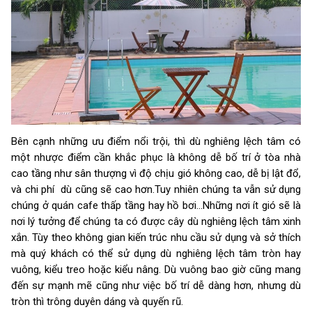
Bên cạnh những ưu điểm nổi trội, thì dù nghiêng lệch tâm có
một nhược điểm cần khắc phục là không dễ bố trí ở tòa nhà
cao tầng như sân thượng vì độ chịu gió không cao, dễ bị lật đổ,
và chi phí dù cũng sẽ cao hơn.Tuy nhiên chúng ta vẫn sử dụng
chúng ở quán cafe thấp tầng hay hồ bơi…Những nơi ít gió sẽ là
nơi lý tưởng để chúng ta có được cây dù nghiêng lệch tâm xinh
xắn. Tùy theo không gian kiến trúc nhu cầu sử dụng và sở thích
mà quý khách có thể sử dụng dù nghiêng lệch tâm tròn hay
vuông, kiểu treo hoặc kiểu nâng. Dù vuông bao giờ cũng mang
đến sự mạnh mẽ cũng như việc bố trí dễ dàng hơn, nhưng dù
tròn thì trông duyên dáng và quyến rũ.