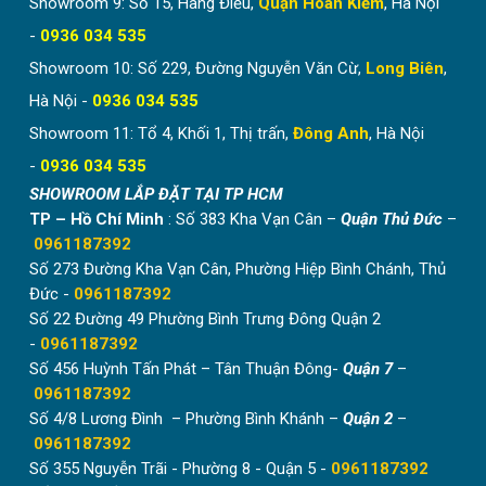
Showroom 9: Số 15, Hàng Điếu,
Quận Hoàn Kiếm
, Hà Nội
-
0936 034 535
Showroom 10: Số 229, Đường Nguyễn Văn Cừ,
Long Biên
,
Hà Nội -
0936 034 535
Showroom 11: Tổ 4, Khối 1, Thị trấn,
Đông Anh
, Hà Nội
-
0936 034 535
SHOWROOM LẮP ĐẶT TẠI TP HCM
TP – Hồ Chí Minh
: Số 383 Kha Vạn Cân –
Quận Thủ Đức
–
0961187392
Số 273 Đường Kha Vạn Cân, Phường Hiệp Bình Chánh, Thủ
Đức -
0961187392
Số 22 Đường 49 Phường Bình Trưng Đông Quận 2
-
0961187392
Số 456 Huỳnh Tấn Phát – Tân Thuận Đông-
Quận 7
–
0961187392
Số 4/8 Lương Đình – Phường Bình Khánh –
Quận 2
–
0961187392
Số 355 Nguyễn Trãi - Phường 8 - Quận 5 -
0961187392