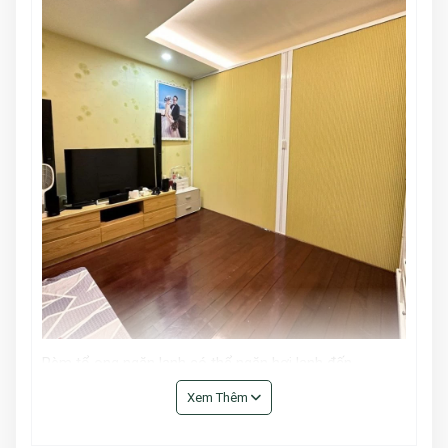
Rèm tổ ong ngăn lạnh có thể ngăn hơi lạnh đến
95%
.
Từ đó, giúp giảm thiểu đáng kể điện năng tiêu thụ.
Xem Thêm
Giúp không gian đạt và duy trì được mức nhiệt mong
muốn.