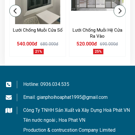
át
Lưới Chống Muỗi Cửa Sổ
Lưới Chống Muỗi Hệ Cửa
Ra Vào
540.000đ
520.000đ
680.000đ
690.000đ
21%
25%
Hotline:
0936.034.535
Email:
gianphoihoaphat1995@gmail.com
Công Ty TNHH Sản Xuất và Xây Dựng Hoà Phát VN
Tên nước ngoài ; Hoa Phat VN
Production & contrucstion Company Limited