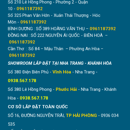
Số 210 Lê Hồng Phong - Phường 2 - Quận
10 -
0961187392
Số 325 Phan Văn Hớn - Xuân Thái Thượng - Hóc
Môn -
0961187392
BÌNH DƯƠNG : SỐ 389 HOÀNG VĂN THỤ –
0961187392
ĐỒNG NAI : SỐ 222 NGUYỄN ÁI QUỐC - BIÊN HOÀ –
0961187392
Cần Thơ : Số 84 – Mậu Thân – Phường An Hòa –
0961187392
SHOWROOM LẮP ĐẶT TẠI NHA TRANG - KHÁNH HÒA
Số 380 Điện Biên Phủ -
Vĩnh Hòa
- Nha Trang -
0938.567.178
Số 380 Lê Hồng Phong -
Phước Hải
- Nha Trang - Khánh
Hòa -
0938.567.178
CƠ SỞ LẮP ĐẶT TOÀN QUỐC
SỐ 16, ĐƯỜNG NGUYỄN TRÃI,
TP HẢI PHÒNG
- 0936 034
535