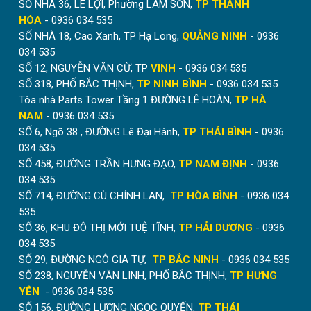
SỐ NHÀ 36, LÊ LỢI, Phường LAM SƠN,
TP THANH
HÓA
- 0936 034 535
SỐ NHÀ 18, Cao Xanh, TP Hạ Long,
QUẢNG NINH
- 0936
034 535
SỐ 12, NGUYỄN VĂN CỪ, TP
VINH
- 0936 034 535
SỐ 318, PHỐ BẮC THỊNH,
TP NINH BÌNH
- 0936 034 535
Tòa nhà Parts Tower Tầng 1 ĐƯỜNG LÊ HOÀN,
TP HÀ
NAM
- 0936 034 535
SỐ 6, Ngõ 38 , ĐƯỜNG Lê Đại Hành,
TP THÁI BÌNH
- 0936
034 535
SỐ 458, ĐƯỜNG TRẦN HƯNG ĐẠO,
TP NAM ĐỊNH
- 0936
034 535
SỐ 714, ĐƯỜNG CÙ CHÍNH LAN,
TP HÒA BÌNH
- 0936 034
535
SỐ 36, KHU ĐÔ THỊ MỚI TUỆ TĨNH,
TP HẢI DƯƠNG
- 0936
034 535
SỐ 29, ĐƯỜNG NGÔ GIA TỰ,
TP BẮC NINH
- 0936 034 535
SỐ 238, NGUYỄN VĂN LINH, PHỐ BẮC THỊNH,
TP HƯNG
YÊN
- 0936 034 535
SỐ 156, ĐƯỜNG LƯƠNG NGỌC QUYẾN,
TP THÁI