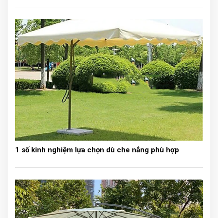
không nên bỏ qua loại
rèm tổ ong ngăn lạnh này
.
Tăng tính thẩm mỹ
vách ngăn tổ ong
được thiết kế vô cùng
sang trọng
.
Đặc điểm lúc xếp vào vô cùng gọn gàng, gần như
không chiếm diện tích. Khi kéo ra thì giống như một bức
vách ngăn giữa các không gian.
Rèm tổ ong ngăn lạnh hòa phát có rất nhiều màu sắc
để khách hàng có thể lựa chọn cho phù hợp nhất với
không gian nội thất của mình. Tạo nên điểm nhấn hài
hòa, sang trọng nhất.
1 số kinh nghiệm lựa chọn dù che nắng phù hợp
Lưu ý, rèm tổ ong ngăn lạnh có công dụng chính
là
NGĂN NHIỆT THẤT THOÁT, CHẮN NẮNG, CHẮN
SÁNG
. Loại rèm này chỉ có thể
cách âm 45%
. Vì vậy,
khách hàng sử dụng với mục đích chính là cách âm có
thể tham khảo các loại vách ngăn khác.