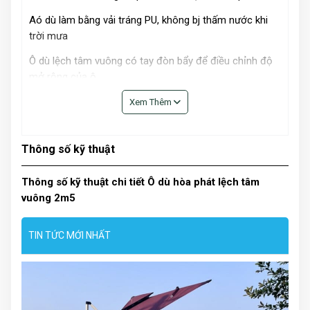
Aó dù làm bằng vải tráng PU, không bj thấm nước khi
trời mưa
Ô dù lệch tâm vuông có tay đòn bẩy để điều chỉnh độ
mở rộng của ô
Kích thước: 2m5*2m5
Xem Thêm
Chiều cao: 2.6m
Thông số kỹ thuật
Màu xắc: đỏ đô, xanh rêu, trắng kem
Thông số kỹ thuật chi tiết Ô dù hòa phát lệch tâm
vuông 2m5
TIN TỨC MỚI NHẤT