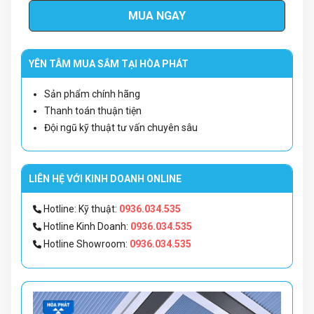
MUA NGAY
YÊN TÂM MUA SẮM TẠI HÒA PHÁT
Sản phẩm chính hãng
Thanh toán thuận tiện
Đội ngũ kỹ thuật tư vấn chuyên sâu
LIÊN HỆ VỚI KINH DOANH ONLINE
Hotline: Kỹ thuật:
0936.034.535
Hotline Kinh Doanh:
0936.034.535
Hotline Showroom:
0936.034.535