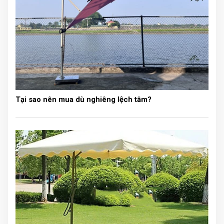
Hòa Phát
chuyên sản xuất và phân phối các loại ô dù
Tại sao nên mua dù nghiêng lệch tâm?
lệch tâm, ô vuông, ô tròn che nắng, mưa, và trang trí
cho quán café, nhà hàng, khách sạn, sân golf, resort,
bể bơi, trường học….