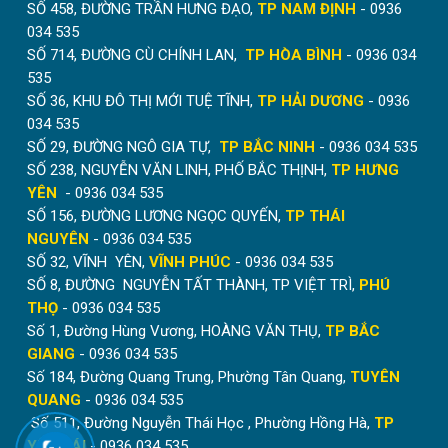
SỐ 458, ĐƯỜNG TRẦN HƯNG ĐẠO,
TP NAM ĐỊNH
- 0936
034 535
SỐ 714, ĐƯỜNG CÙ CHÍNH LAN,
TP HÒA BÌNH
- 0936 034
535
SỐ 36, KHU ĐÔ THỊ MỚI TUỆ TĨNH,
TP HẢI DƯƠNG
- 0936
034 535
SỐ 29, ĐƯỜNG NGÔ GIA TỰ,
TP BẮC NINH
- 0936 034 535
SỐ 238, NGUYỄN VĂN LINH, PHỐ BẮC THỊNH,
TP HƯNG
YÊN
- 0936 034 535
SỐ 156, ĐƯỜNG LƯƠNG NGỌC QUYẾN,
TP THÁI
NGUYÊN
- 0936 034 535
SỐ 32, VĨNH YÊN,
VĨNH PHÚC
- 0936 034 535
SỐ 8, ĐƯỜNG NGUYỄN TẤT THÀNH, TP VIỆT TRÌ,
PHÚ
THỌ
- 0936 034 535
Số 1, Đường Hùng Vương, HOÀNG VĂN THỤ,
TP BẮC
GIANG
- 0936 034 535
Số 184, Đường Quang Trung, Phường Tân Quang,
TUYÊN
QUANG
- 0936 034 535
Số 511, Đường Nguyễn Thái Học , Phường Hồng Hà,
TP
YÊN BÁI
- 0936 034 535