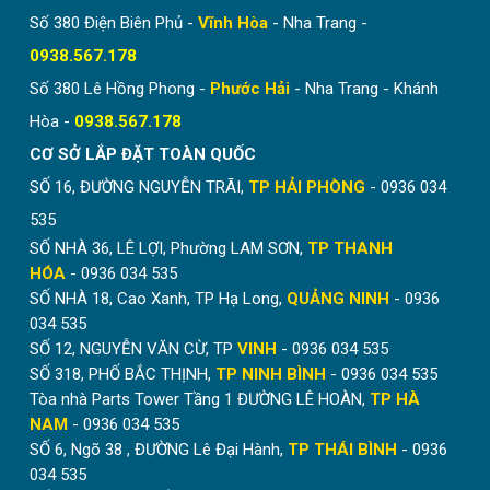
Số 380 Điện Biên Phủ -
Vĩnh Hòa
- Nha Trang -
0938.567.178
Số 380 Lê Hồng Phong -
Phước Hải
- Nha Trang - Khánh
Hòa -
0938.567.178
CƠ SỞ LẮP ĐẶT TOÀN QUỐC
SỐ 16, ĐƯỜNG NGUYỄN TRÃI,
TP HẢI PHÒNG
- 0936 034
535
SỐ NHÀ 36, LÊ LỢI, Phường LAM SƠN,
TP THANH
HÓA
- 0936 034 535
SỐ NHÀ 18, Cao Xanh, TP Hạ Long,
QUẢNG NINH
- 0936
034 535
SỐ 12, NGUYỄN VĂN CỪ, TP
VINH
- 0936 034 535
SỐ 318, PHỐ BẮC THỊNH,
TP NINH BÌNH
- 0936 034 535
Tòa nhà Parts Tower Tầng 1 ĐƯỜNG LÊ HOÀN,
TP HÀ
NAM
- 0936 034 535
SỐ 6, Ngõ 38 , ĐƯỜNG Lê Đại Hành,
TP THÁI BÌNH
- 0936
034 535