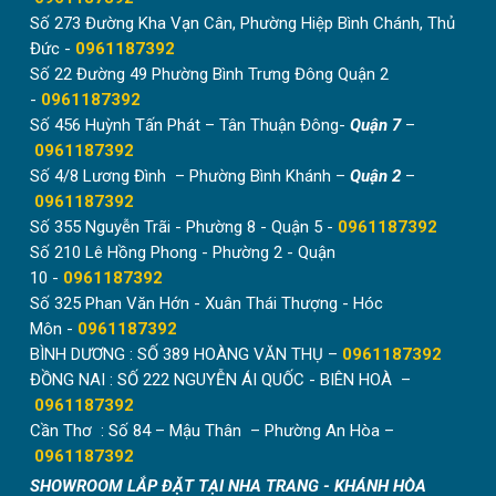
Số 273 Đường Kha Vạn Cân, Phường Hiệp Bình Chánh, Thủ
Đức -
0961187392
Số 22 Đường 49 Phường Bình Trưng Đông Quận 2
-
0961187392
Số 456 Huỳnh Tấn Phát – Tân Thuận Đông-
Quận 7
–
0961187392
Số 4/8 Lương Đình – Phường Bình Khánh –
Quận 2
–
0961187392
Số 355 Nguyễn Trãi - Phường 8 - Quận 5 -
0961187392
Số 210 Lê Hồng Phong - Phường 2 - Quận
10 -
0961187392
Số 325 Phan Văn Hớn - Xuân Thái Thượng - Hóc
Môn -
0961187392
BÌNH DƯƠNG : SỐ 389 HOÀNG VĂN THỤ –
0961187392
ĐỒNG NAI : SỐ 222 NGUYỄN ÁI QUỐC - BIÊN HOÀ –
0961187392
Cần Thơ : Số 84 – Mậu Thân – Phường An Hòa –
0961187392
SHOWROOM LẮP ĐẶT TẠI NHA TRANG - KHÁNH HÒA