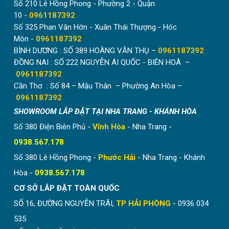
Số 210 Lê Hồng Phong - Phường 2 - Quận
quần áo, mũ nón, túi xách đẹp bằng gỗ với kiểu
10 -
0961187392
dáng đa dạng. Sản phẩm được đảm bảo là hàng
Số 325 Phan Văn Hớn - Xuân Thái Thượng - Hóc
chính hãng loại 1 của những thương hiệu uy tín.
Môn -
0961187392
Được hỗ trợ tư vấn nhiệt tình, đảm bảo lựa chọn
BÌNH DƯƠNG : SỐ 389 HOÀNG VĂN THỤ –
0961187392
được sản phẩm phù hợp với sở thích, nhu cầu sử
ĐỒNG NAI : SỐ 222 NGUYỄN ÁI QUỐC - BIÊN HOÀ –
dụng và khả năng tài chính.
0961187392
Cần Thơ : Số 84 – Mậu Thân – Phường An Hòa –
Giá cây treo quần áo đảm bảo là rẻ nhất thị
0961187392
trường.
SHOWROOM LẮP ĐẶT TẠI NHA TRANG - KHÁNH HÒA
Hỗ trợ giao hàng Toàn Quốc với thời gian ngắn.
Số 380 Điện Biên Phủ -
Vĩnh Hòa
- Nha Trang -
0938.567.178
Số 380 Lê Hồng Phong -
Phước Hải
- Nha Trang - Khánh
Hòa -
0938.567.178
CƠ SỞ LẮP ĐẶT TOÀN QUỐC
SỐ 16, ĐƯỜNG NGUYỄN TRÃI,
TP HẢI PHÒNG
- 0936 034
535