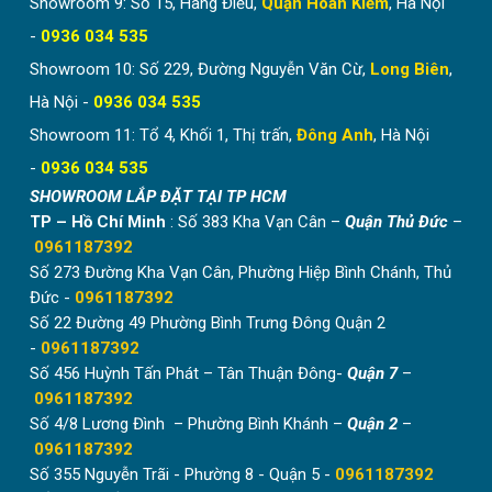
cửa hàng kinh doanh…
Showroom 9: Số 15, Hàng Điếu,
Quận Hoàn Kiếm
, Hà Nội
-
0936 034 535
Showroom 10: Số 229, Đường Nguyễn Văn Cừ,
Long Biên
,
Hà Nội -
0936 034 535
Showroom 11: Tổ 4, Khối 1, Thị trấn,
Đông Anh
, Hà Nội
-
0936 034 535
SHOWROOM LẮP ĐẶT TẠI TP HCM
TP – Hồ Chí Minh
: Số 383 Kha Vạn Cân –
Quận Thủ Đức
–
0961187392
Số 273 Đường Kha Vạn Cân, Phường Hiệp Bình Chánh, Thủ
Đức -
0961187392
Số 22 Đường 49 Phường Bình Trưng Đông Quận 2
-
0961187392
Giá treo đồ với những chi tiết nhỏ
Số 456 Huỳnh Tấn Phát – Tân Thuận Đông-
Quận 7
–
0961187392
Vì sao nên mua cây treo quần
Số 4/8 Lương Đình – Phường Bình Khánh –
Quận 2
–
áo bằng gỗ tại hòa phát
0961187392
Số 355 Nguyễn Trãi - Phường 8 - Quận 5 -
0961187392
hòa phát chuyên cung cấp các mẫu cây treo