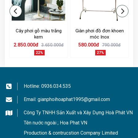
và mềm mại nhưng chúng có thể chịu được sức
nặng lên đến 5kg, Toàn bộ cây treo quần áo đa
năng chịu được trọng lượng là 100kg.
– Tay treo, chân giá có thể tháo rời vì vậy rất
-
Cây phơi gỗ màu trắng
Giàn phơi đồ đơn khoen
thuận tiện trong việc di chuyển.
kem
móc Inox
2.850.000đ
580.000đ
2
0đ
3.650.000đ
790.000đ
– Cây treo quần áo đứng giúp tiết kiệm diện tích
22%
27%
không gian sử dụng.
– Việc lắp ráp cây treo cũng khá là dễ dàng bởi
giấy hướng dẫn lắp cây treo quần áo luôn đi kèm
hộp đựng sản phẩm.
Hotline:
0936.034.535
Email:
gianphoihoaphat1995@gmail.com
Công Ty TNHH Sản Xuất và Xây Dựng Hoà Phát VN
Tên nước ngoài ; Hoa Phat VN
Production & contrucstion Company Limited