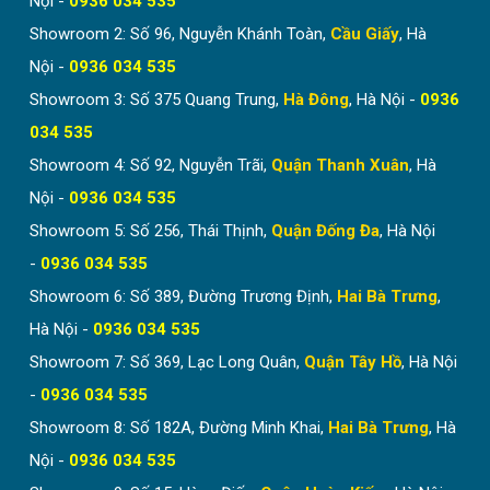
Nội -
0936 034 535
Showroom 2: Số 96, Nguyễn Khánh Toàn,
Cầu Giấy
, Hà
Nội -
0936 034 535
Showroom 3: Số 375 Quang Trung,
Hà Đông
, Hà Nội -
0936
034 535
Showroom 4: Số 92, Nguyễn Trãi,
Quận Thanh Xuân
, Hà
Nội -
0936 034 535
Showroom 5: Số 256, Thái Thịnh,
Quận Đống Đa
, Hà Nội
Cây treo đồ chịu được sức nặng tói 100kg
-
0936 034 535
Vị trí sử dụng cây treo quần áo
Showroom 6: Số 389, Đường Trương Định,
Hai Bà Trưng
,
tân cổ điển bằng gỗ:
Hà Nội -
0936 034 535
Showroom 7: Số 369, Lạc Long Quân,
Quận Tây Hồ
, Hà Nội
Cột treo quần áo dáng đứng được sử dụng phổ
biến trong nhiều không gian như tại phòng
-
0936 034 535
khách, phòng ngủ gia đình, phòng khách sạn,
Showroom 8: Số 182A, Đường Minh Khai,
Hai Bà Trưng
, Hà
phòng trong khu du lịch nghỉ dưỡng, các khu vực
Nội -
0936 034 535
để đồ cho khách hàng tại các quán ăn, nhà hàng,