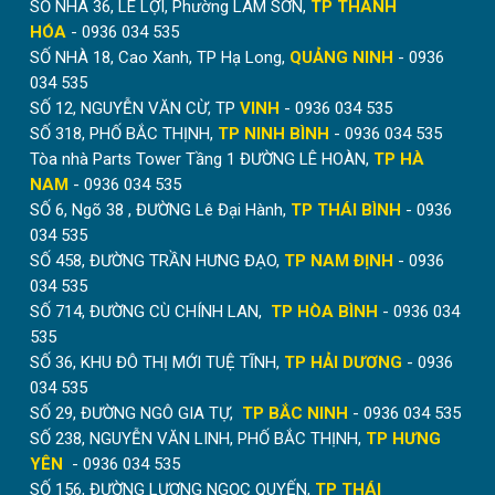
SỐ NHÀ 36, LÊ LỢI, Phường LAM SƠN,
TP THANH
HÓA
- 0936 034 535
SỐ NHÀ 18, Cao Xanh, TP Hạ Long,
QUẢNG NINH
- 0936
034 535
SỐ 12, NGUYỄN VĂN CỪ, TP
VINH
- 0936 034 535
Mẫu cây treo quần áo mũ nón do hòa phát cung
SỐ 318, PHỐ BẮC THỊNH,
TP NINH BÌNH
- 0936 034 535
cấp
Tòa nhà Parts Tower Tầng 1 ĐƯỜNG LÊ HOÀN,
TP HÀ
NAM
- 0936 034 535
SỐ 6, Ngõ 38 , ĐƯỜNG Lê Đại Hành,
TP THÁI BÌNH
- 0936
034 535
SỐ 458, ĐƯỜNG TRẦN HƯNG ĐẠO,
TP NAM ĐỊNH
- 0936
034 535
SỐ 714, ĐƯỜNG CÙ CHÍNH LAN,
TP HÒA BÌNH
- 0936 034
535
SỐ 36, KHU ĐÔ THỊ MỚI TUỆ TĨNH,
TP HẢI DƯƠNG
- 0936
034 535
SỐ 29, ĐƯỜNG NGÔ GIA TỰ,
TP BẮC NINH
- 0936 034 535
SỐ 238, NGUYỄN VĂN LINH, PHỐ BẮC THỊNH,
TP HƯNG
YÊN
- 0936 034 535
SỐ 156, ĐƯỜNG LƯƠNG NGỌC QUYẾN,
TP THÁI