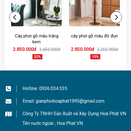
-
Cây phơi gỗ màu trắng
cây phơi gỗ màu đỏ đun
kem
2.850.000đ
2.850.000đ
2
0đ
3.650.000đ
3.350.000đ
22%
15%
Hotline:
0936.034.535
Email:
gianphoihoaphat1995@gmail.com
Công Ty TNHH Sản Xuất và Xây Dựng Hoà Phát VN
Tên nước ngoài ; Hoa Phat VN