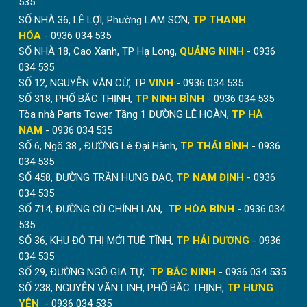
535
SỐ NHÀ 36, LÊ LỢI, Phường LAM SƠN,
TP THANH
HÓA
- 0936 034 535
SỐ NHÀ 18, Cao Xanh, TP Hạ Long,
QUẢNG NINH
- 0936
034 535
SỐ 12, NGUYỄN VĂN CỪ, TP
VINH
- 0936 034 535
SỐ 318, PHỐ BẮC THỊNH,
TP NINH BÌNH
- 0936 034 535
Tòa nhà Parts Tower Tầng 1 ĐƯỜNG LÊ HOÀN,
TP HÀ
NAM
- 0936 034 535
SỐ 6, Ngõ 38 , ĐƯỜNG Lê Đại Hành,
TP THÁI BÌNH
- 0936
034 535
SỐ 458, ĐƯỜNG TRẦN HƯNG ĐẠO,
TP NAM ĐỊNH
- 0936
034 535
SỐ 714, ĐƯỜNG CÙ CHÍNH LAN,
TP HÒA BÌNH
- 0936 034
535
SỐ 36, KHU ĐÔ THỊ MỚI TUỆ TĨNH,
TP HẢI DƯƠNG
- 0936
034 535
SỐ 29, ĐƯỜNG NGÔ GIA TỰ,
TP BẮC NINH
- 0936 034 535
SỐ 238, NGUYỄN VĂN LINH, PHỐ BẮC THỊNH,
TP HƯNG
YÊN
- 0936 034 535