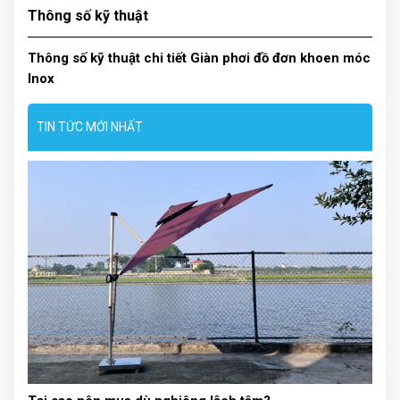
Thông số kỹ thuật
3. Địa chỉ mua giá phơi quần
áo đồ đơn khoen móc chất
Thông số kỹ thuật chi tiết Giàn phơi đồ đơn khoen móc
lượng
Inox
Hiện nay, trên thị trường có rất nhiều hãng cung
TIN TỨC MỚI NHẤT
cấp giàn phơi đơn. Vì vậy, không khó để khách
hàng có thể lựa chọn cho mình những sản phẩm
có chất lượng và giá thành khác nhau. Tuy nhiên,
để sở hữu
giàn phơi đồ đơn khoen móc
chất
lượng cao, bạn nên tham khảo và mua ở nơi uy
tín.
với nhiều năm kinh nghiệm trong lĩnh vực nội
thất và đồ gia dụng. Đây sẽ là địa chỉ uy tín, cung
cấp cho khách hàng những sản phẩm và dịch vụ
tốt nhất:
Cam kết cung cấp các sản phẩm chính
hãng và chất lượng cao.