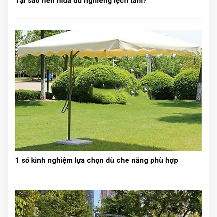
Tại sao nên mua dù nghiêng lệch tâm?
Chuyển phát nhanh toàn quốc chi phí
hợp lý
Giá rẻ cạnh tranh cùng nhiều chính
sách khuyến mãi hấp dẫn
Nhân viên có kiến ​​thức chuyên môn
tốt, nhiệt tình hỗ trợ khách hàng mọi
lúc mọi nơi.
Kết luận:
Trên đây là bài viết về
giàn phơi đồ đơn
mà
chúng tôi muốn cung cấp đến bạn đọc. Mọi thắc
mắc cần tư vấn, khách hàng hãy liên hệ ngay
qua hotline ngày nhé. Đội ngũ nhân viên chuyên
1 số kinh nghiệm lựa chọn dù che nắng phù hợp
nghiệp sẽ luôn hỗ trợ để khách hàng chọn mua
được những sản phẩm ưng ý nhất.