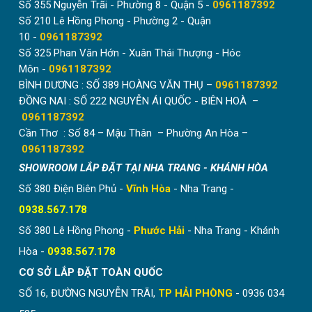
Số 355 Nguyễn Trãi - Phường 8 - Quận 5 -
0961187392
Số 210 Lê Hồng Phong - Phường 2 - Quận
10 -
0961187392
Số 325 Phan Văn Hớn - Xuân Thái Thượng - Hóc
Môn -
0961187392
BÌNH DƯƠNG : SỐ 389 HOÀNG VĂN THỤ –
0961187392
ĐỒNG NAI : SỐ 222 NGUYỄN ÁI QUỐC - BIÊN HOÀ –
0961187392
Cần Thơ : Số 84 – Mậu Thân – Phường An Hòa –
0961187392
SHOWROOM LẮP ĐẶT TẠI NHA TRANG - KHÁNH HÒA
Số 380 Điện Biên Phủ -
Vĩnh Hòa
- Nha Trang -
0938.567.178
Số 380 Lê Hồng Phong -
Phước Hải
- Nha Trang - Khánh
Hòa -
0938.567.178
CƠ SỞ LẮP ĐẶT TOÀN QUỐC
SỐ 16, ĐƯỜNG NGUYỄN TRÃI,
TP HẢI PHÒNG
- 0936 034