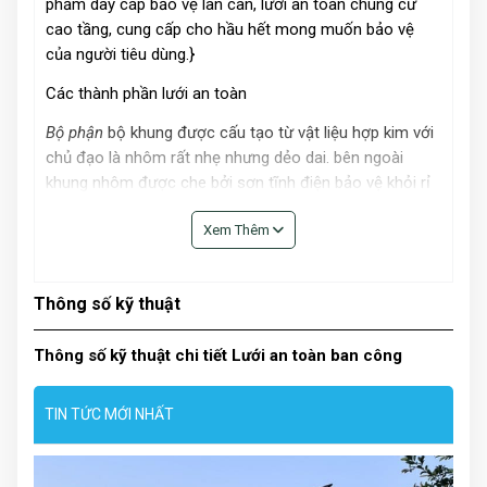
phẩm dây cáp bảo vệ lan can, lưới an toàn chung cư
cao tầng, cung cấp cho hầu hết mong muốn bảo vệ
của người tiêu dùng.}
Các thành phần lưới an toàn
Bộ phận
bộ khung được cấu tạo từ vật liệu hợp kim với
chủ đạo là nhôm rất nhẹ nhưng dẻo dai. bên ngoài
khung nhôm được che bởi sơn tĩnh điện bảo vệ khỏi rỉ
sét rất tốt. Thanh nhôm chứa các lỗ khoét bulong mục
Xem Thêm
đích cố định những sợi cáp an toàn khi đưa vào dùng.
Khung nhôm của những bộ lưới an toàn ban công Hòa
Phát có chất lượng luôn được chắc chắn cũng như khả
Thông số kỹ thuật
năng sửa chữa khi gặp phải vấn đề. Bởi vậy, thương
hiệu lưới an toàn của Hòa Phát vô cùng tiện lợi và được
Thông số kỹ thuật chi tiết Lưới an toàn ban công
lòng rất nhiều khách hàng, được ứng dụng trong rất
nhiều các công trình
TIN TỨC MỚI NHẤT