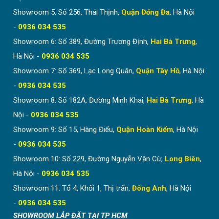
Showroom 5: Số 256, Thái Thịnh,
Quận Đống Đa
, Hà Nội
-
0936 034 535
Showroom 6: Số 389, Đường Trương Định,
Hai Bà Trưng
,
Hà Nội -
0936 034 535
Showroom 7: Số 369, Lạc Long Quân,
Quận Tây Hồ
, Hà Nội
-
0936 034 535
Showroom 8: Số 182A, Đường Minh Khai,
Hai Bà Trưng
, Hà
Nội -
0936 034 535
Showroom 9: Số 15, Hàng Điếu,
Quận Hoàn Kiếm
, Hà Nội
-
0936 034 535
Showroom 10: Số 229, Đường Nguyễn Văn Cừ,
Long Biên
,
Hà Nội -
0936 034 535
Showroom 11: Tổ 4, Khối 1, Thị trấn,
Đông Anh
, Hà Nội
-
0936 034 535
SHOWROOM LẮP ĐẶT TẠI TP HCM