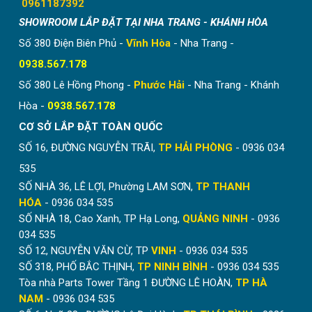
0961187392
SHOWROOM LẮP ĐẶT TẠI NHA TRANG - KHÁNH HÒA
Số 380 Điện Biên Phủ -
Vĩnh Hòa
- Nha Trang -
DỊCH VỤ CỦA CHÚNG TÔI
0938.567.178
Với mong muốn đưa đến sự hài lòng cũng như chất
Số 380 Lê Hồng Phong -
Phước Hải
- Nha Trang - Khánh
lượng dịch vụ tốt nhất Hòa Phát chúng tôi xin cam kết
Hòa -
0938.567.178
bán đúng chủng loại mẫu mã, cung cấp những thông tin
CƠ SỞ LẮP ĐẶT TOÀN QUỐC
chính xác về sản phẩm: như quy cách, chất liệu, thông
số kỹ thuật, xuất sứ sản phẩm
SỐ 16, ĐƯỜNG NGUYỄN TRÃI,
TP HẢI PHÒNG
- 0936 034
535
Bán đúng theo giá quy định, chúng tôi cam kết không
SỐ NHÀ 36, LÊ LỢI, Phường LAM SƠN,
TP THANH
bán giá cao hơn và cũng không bán rẻ hơn cho khách
HÓA
- 0936 034 535
hàng. Giá trên remnganphonghoaphat.com là giá đã
SỐ NHÀ 18, Cao Xanh, TP Hạ Long,
QUẢNG NINH
- 0936
thống nhất và được niêm yết trên website gửi đến quý
034 535
khách hàng.
SỐ 12, NGUYỄN VĂN CỪ, TP
VINH
- 0936 034 535
Chính sách bảo hành 2 đên 12 năm tùy theo từng loại
SỐ 318, PHỐ BẮC THỊNH,
TP NINH BÌNH
- 0936 034 535
giàn phơi. Trong thời gian bảo hành quý khách không
Tòa nhà Parts Tower Tầng 1 ĐƯỜNG LÊ HOÀN,
TP HÀ
phải trả thêm bất kỳ chi phí nào khác. Vì vậy khi lắp đặt
NAM
- 0936 034 535
hoàn thiện xin quý khách giữ lại phiếu thu kiêm phiếu