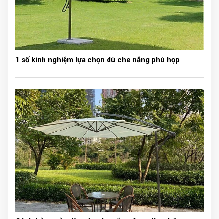
hiên lộ thiên cao tầng. Trước khi phân phối ra thị
trường, những sợi dây cáp này đã được kiểm chứng kỹ
càng để đảm bảo tuyệt đối an toàn suốt quá trình sử
dụng.
1 số kinh nghiệm lựa chọn dù che nắng phù hợp