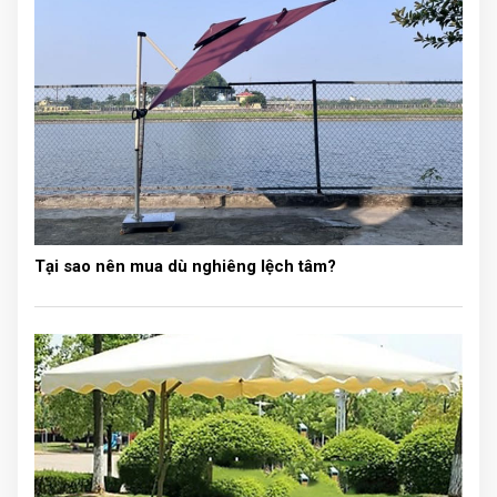
Sợi lưới inox bọc nhựa
Tại sao nên mua dù nghiêng lệch tâm?
Lưới inox bọc nhựa là phần quan trọng trong cấu tạo
của lưới an toàn ban công và cửa sổ các tòa nhà cao
tầng. Đây là thiết bị sẽ cản lại các vật hoặc là vật cản
không cho em bé bị rơi xuống trong trường hợp không
may. Để đảm bảo an toàn tuyệt đối, những dây lưới này
được làm bởi các sợi dây cáp inox được bọc nhựa
chắc chắn, với phần cách nhau khi thi công mỗi sợi là
5cm và độ giãn giữa các sợi là 10cm, bạn có thể tin
tưởng yên tâm để con trẻ thoải mái chơi đùa ở phần