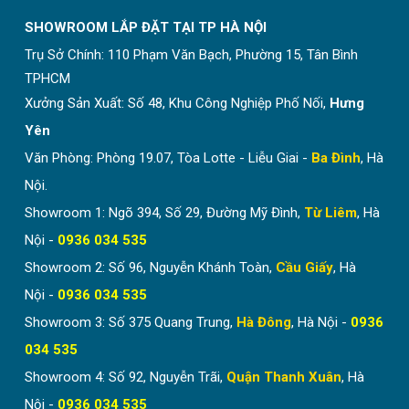
SHOWROOM LẮP ĐẶT TẠI TP HÀ NỘI
Trụ Sở Chính:
110 Phạm Văn Bạch, Phường 15, Tân Bình
TPHCM
Xưởng Sản Xuất: Số 48, Khu Công Nghiệp Phố Nối,
Hưng
Yên
Văn Phòng: Phòng 19.07, Tòa Lotte - Liễu Giai -
Ba Đình
, Hà
Nội.
Showroom 1: Ngõ 394, Số 29, Đường Mỹ Đình,
Từ Liêm
, Hà
Nội -
0936 034 535
Showroom 2: Số 96, Nguyễn Khánh Toàn,
Cầu Giấy
, Hà
Nội -
0936 034 535
Showroom 3: Số 375 Quang Trung,
Hà Đông
, Hà Nội -
0936
034 535
Showroom 4: Số 92, Nguyễn Trãi,
Quận Thanh Xuân
, Hà
Nội -
0936 034 535