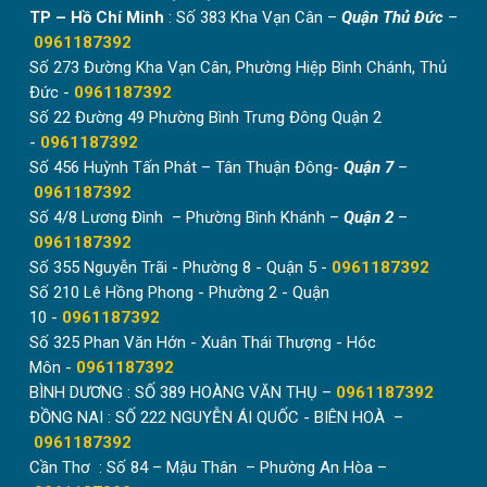
TP – Hồ Chí Minh
: Số 383 Kha Vạn Cân –
Quận Thủ Đức
–
0961187392
Số 273 Đường Kha Vạn Cân, Phường Hiệp Bình Chánh, Thủ
Đức -
0961187392
Số 22 Đường 49 Phường Bình Trưng Đông Quận 2
-
0961187392
Số 456 Huỳnh Tấn Phát – Tân Thuận Đông-
Quận 7
–
0961187392
Số 4/8 Lương Đình – Phường Bình Khánh –
Quận 2
–
0961187392
Số 355 Nguyễn Trãi - Phường 8 - Quận 5 -
0961187392
Số 210 Lê Hồng Phong - Phường 2 - Quận
10 -
0961187392
Số 325 Phan Văn Hớn - Xuân Thái Thượng - Hóc
Môn -
0961187392
BÌNH DƯƠNG : SỐ 389 HOÀNG VĂN THỤ –
0961187392
ĐỒNG NAI : SỐ 222 NGUYỄN ÁI QUỐC - BIÊN HOÀ –
0961187392
Cần Thơ : Số 84 – Mậu Thân – Phường An Hòa –