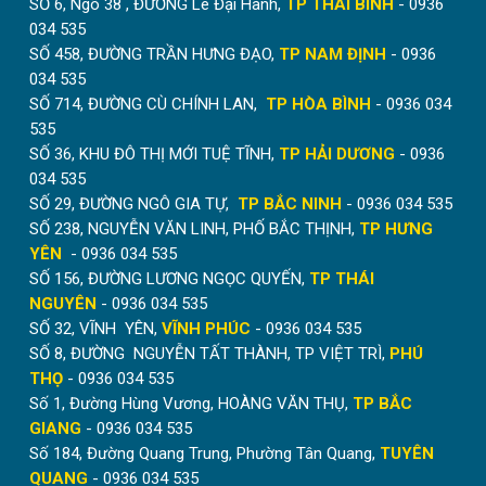
SỐ 6, Ngõ 38 , ĐƯỜNG Lê Đại Hành,
TP THÁI BÌNH
- 0936
bảo hành để được hưởng dịch vụ bảo hành tốt nhất
034 535
SỐ 458, ĐƯỜNG TRẦN HƯNG ĐẠO,
TP NAM ĐỊNH
- 0936
034 535
SỐ 714, ĐƯỜNG CÙ CHÍNH LAN,
TP HÒA BÌNH
- 0936 034
535
SỐ 36, KHU ĐÔ THỊ MỚI TUỆ TĨNH,
TP HẢI DƯƠNG
- 0936
034 535
SỐ 29, ĐƯỜNG NGÔ GIA TỰ,
TP BẮC NINH
- 0936 034 535
SỐ 238, NGUYỄN VĂN LINH, PHỐ BẮC THỊNH,
TP HƯNG
YÊN
- 0936 034 535
SỐ 156, ĐƯỜNG LƯƠNG NGỌC QUYẾN,
TP THÁI
NGUYÊN
- 0936 034 535
SỐ 32, VĨNH YÊN,
VĨNH PHÚC
- 0936 034 535
SỐ 8, ĐƯỜNG NGUYỄN TẤT THÀNH, TP VIỆT TRÌ,
PHÚ
THỌ
- 0936 034 535
Số 1, Đường Hùng Vương, HOÀNG VĂN THỤ,
TP BẮC
GIANG
- 0936 034 535
Số 184, Đường Quang Trung, Phường Tân Quang,
TUYÊN
QUANG
- 0936 034 535