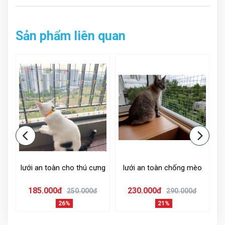
Sản phẩm liên quan
g
lưới an toàn cho thú cưng
lưới an toàn chống mèo
L
185.000đ
230.000đ
250.000đ
290.000đ
26%
21%