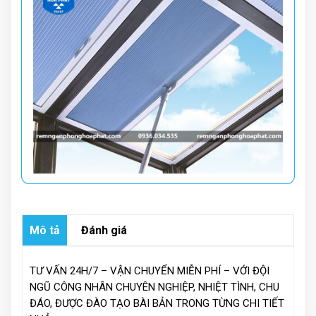
Mô tả
Đánh giá
TƯ VẤN 24H/7 – VẬN CHUYỂN MIỄN PHÍ – VỚI ĐỘI
NGŨ CÔNG NHÂN CHUYÊN NGHIỆP, NHIỆT TÌNH, CHU
ĐÁO, ĐƯỢC ĐÀO TẠO BÀI BẢN TRONG TỪNG CHI TIẾT