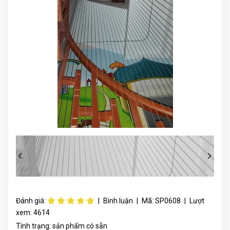
Đánh giá:
|
Bình luận
|
Mã:
SP0608
|
Lượt
xem:
4614
Tình trạng:
sản phẩm có sẵn