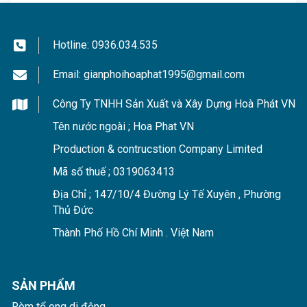
Hotline:
0936.034.535
Email:
gianphoihoaphat1995@gmail.com
Công Ty TNHH Sản Xuất và Xây Dựng Hoà Phát VN
Tên nước ngoài ; Hoa Phat VN
Production & contrucstion Company Limited
Mã số thuế ; 0319063413
– Lưới an toàn cầu thang cũng như
lưới an toàn ban
Địa Chỉ ; 147/10/4 Đường Lý Tế Xuyên , Phường
công
rất đẹp, thoáng mát và không ảnh hưởng đến
Thủ Đức
tầm nhìn và kiến trúc cảnh quan
Thành Phố Hồ Chí Minh . Việt Nam
– Đảm bảo an toàn không cho mọi đồ vật bị rơi ra
ngoài đặc biệt là sự an toàn cho người già và trẻ em
SẢN PHẨM
–
Lưới an toàn
cho cầu thang có độ bền cao, không rỉ
sét
Rèm tổ ong di động