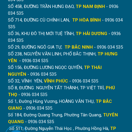
SỐ 458, ĐƯỜNG TRẦN HƯNG ĐẠO,
TP NAM ĐỊNH
- 0936
034 535
SỐ 714, ĐƯỜNG CÙ CHÍNH LAN,
TP HÒA BÌNH
- 0936 034
535
SỐ 36, KHU ĐÔ THỊ MỚI TUỆ TĨNH,
TP HẢI DƯƠNG
- 0936
034 535
SỐ 29, ĐƯỜNG NGÔ GIA TỰ,
TP BẮC NINH
- 0936 034 535
SỐ 238, NGUYỄN VĂN LINH, PHỐ BẮC THỊNH,
TP HƯNG
YÊN
- 0936 034 535
SỐ 156, ĐƯỜNG LƯƠNG NGỌC QUYẾN,
TP THÁI
NGUYÊN
- 0936 034 535
SỐ 32, VĨNH YÊN,
VĨNH PHÚC
- 0936 034 535
SỐ 8, ĐƯỜNG NGUYỄN TẤT THÀNH, TP VIỆT TRÌ,
PHÚ
THỌ
- 0936 034 535
Số 1, Đường Hùng Vương, HOÀNG VĂN THỤ,
TP BẮC
GIANG
- 0936 034 535
Số 184, Đường Quang Trung, Phường Tân Quang,
TUYÊN
QUANG
- 0936 034 535
Số 511, Đường Nguyễn Thái Học , Phường Hồng Hà,
TP