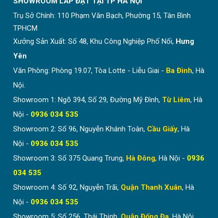
SHOWROOM LẮP ĐẶT TẠI TP HÀ NỘI
Trụ Sở Chính:
110 Phạm Văn Bạch, Phường 15, Tân Bình
TPHCM
Xưởng Sản Xuất: Số 48, Khu Công Nghiệp Phố Nối,
Hưng
Yên
Văn Phòng: Phòng 19.07, Tòa Lotte - Liễu Giai -
Ba Đình
, Hà
Nội.
Showroom 1: Ngõ 394, Số 29, Đường Mỹ Đình,
Từ Liêm
, Hà
Nội -
0936 034 535
Showroom 2: Số 96, Nguyễn Khánh Toàn,
Cầu Giấy
, Hà
Nội -
0936 034 535
Showroom 3: Số 375 Quang Trung,
Hà Đông
, Hà Nội -
0936
034 535
Showroom 4: Số 92, Nguyễn Trãi,
Quận Thanh Xuân
, Hà
Nội -
0936 034 535
Showroom 5: Số 256, Thái Thịnh,
Quận Đống Đa
, Hà Nội