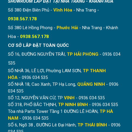
SHOWROOM LẮP ĐẶT TẠI NHA TRANG - KHÁNH HÒA
Số 380 Điện Biên Phủ -
Vĩnh Hòa
- Nha Trang -
0938.567.178
Số 380 Lê Hồng Phong -
Phước Hải
- Nha Trang - Khánh
Hòa -
0938.567.178
CƠ SỞ LẮP ĐẶT TOÀN QUỐC
SỐ 16, ĐƯỜNG NGUYỄN TRÃI,
TP HẢI PHÒNG
- 0936 034
535
SỐ NHÀ 36, LÊ LỢI, Phường LAM SƠN,
TP THANH
HÓA
- 0936 034 535
SỐ NHÀ 18, Cao Xanh, TP Hạ Long,
QUẢNG NINH
- 0936
034 535
SỐ 12, NGUYỄN VĂN CỪ, TP
VINH
- 0936 034 535
SỐ 318, PHỐ BẮC THỊNH,
TP NINH BÌNH
- 0936 034 535
Tòa nhà Parts Tower Tầng 1 ĐƯỜNG LÊ HOÀN,
TP HÀ
NAM
- 0936 034 535
SỐ 6, Ngõ 38 , ĐƯỜNG Lê Đại Hành,
TP THÁI BÌNH
- 0936
034 535