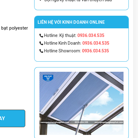
LIÊN HỆ VỚI KINH DOANH ONLINE
 bạt polyester
Hotline: Kỹ thuật:
0936.034.535
Hotline Kinh Doanh:
0936.034.535
Hotline Showroom:
0936.034.535
àn chỉnh và 1
AY