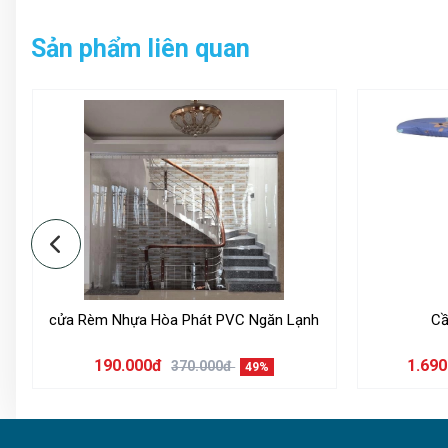
Sản phẩm liên quan
Đặc điểm của nhà bạt không gian:
Lắp ráp nhanh chóng chỉ trong vài phút mà không cần dùng
dụng có thể tháo gấp lại được nhanh chóng, rất tiện lợi mà 
này nó giống như là một căn nhà nhỏ, phần chân của nhà bạt
Thông số kỹ thuật:
- Chất liệu: khung bằng thép sơn tĩnh điện, mái che vải bạt
- Kích thước mái che: 3m x 4.5m
- Chiều cao: từ mặt đất đến tán 2.86m, đến đỉnh 3.14m
cửa Rèm Nhựa Hòa Phát PVC Ngăn Lạnh
Cầ
- Màu sắc: màu xanh, màu đỏ, màu trắng
190.000đ
1.69
370.000đ
49%
- Trọng lượng: 34 kg
- Kích thước đóng gói: 23x33x148 cm
- Sản phẩm bao gồm: 1 bộ khung đã được lắp ghép hoàn chỉn