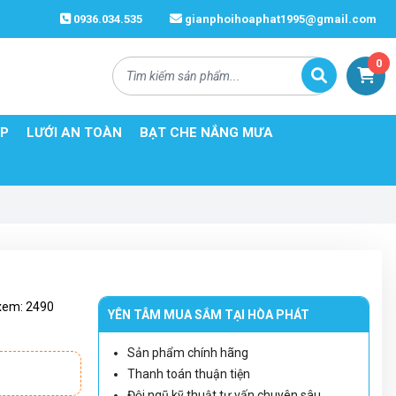
0936.034.535
gianphoihoaphat1995@gmail.com
0
ÉP
LƯỚI AN TOÀN
BẠT CHE NẮNG MƯA
xem:
2490
YÊN TÂM MUA SẮM TẠI HÒA PHÁT
Sản phẩm chính hãng
Thanh toán thuận tiện
đ
Đội ngũ kỹ thuật tư vấn chuyên sâu