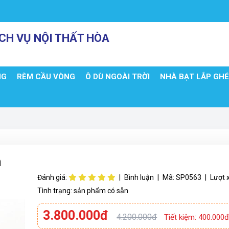
CH VỤ NỘI THẤT HÒA
NG
RÈM CẦU VÒNG
Ô DÙ NGOÀI TRỜI
NHÀ BẠT LẮP GH
m
Đánh giá:
|
Bình luận
|
Mã:
SP0563
|
Lượt 
Tình trạng:
sản phẩm có sẵn
3.800.000đ
4.200.000đ
Tiết kiệm: 400.000