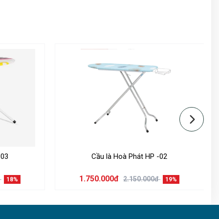
-03
Cầu là Hoà Phát HP -02
1.750.000đ
đ
2.150.000đ
18%
19%