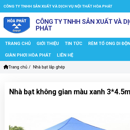
CÔNG TY TNHH SẢN XUẤT VÀ DỊCH VỤ NỘI THẤT HÒA PHÁT
CÔNG TY TNHH SẢN XUẤT VÀ DỊ
PHÁT
TRANG CHỦ
GIỚI THIỆU
TIN TỨC
RÈM TỔ ONG DI ĐỘ
GIÀN PHƠI HÒA PHÁT
LIÊN HỆ
Trang chủ
/
Nhà bạt lắp ghép
Nhà bạt không gian màu xanh 3*4.5