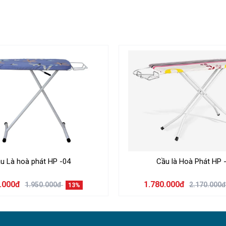
 đến bất kỳ thiết bj hỗ trợ nào, khi bạn không có nhu cầu sử
không chiếm diện tích, và rất tiện cho việc di chuyển, sản phẩm
 bạn có thể điều chỉnh độ cao tùy ý.
 polyester 800D tráng PVC chống thấm
u Là hoà phát HP -04
Cầu là Hoà Phát HP 
0.000đ
1.780.000đ
1.950.000đ
2.170.000
13%
h và 1 vải bạt mái che.