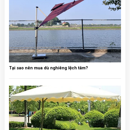
- Chiều cao: từ mặt đất đến tán 2.86m, đến đỉnh 3.14m
- Màu sắc: màu xanh, màu đỏ, màu trắng
- Trọng lượng: 26 kg
- Kích thước đóng gói: 24x24x148 cm
- Sản phẩm bao gồm: 1 bộ khung đã được lắp ghép
hoàn chỉnh và 1 vải bạt mái che.
Tại sao nên mua dù nghiêng lệch tâm?