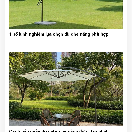
1 số kinh nghiệm lựa chọn dù che nắng phù hợp
* Lưu ý: nếu bạn thường xuyên sử dụng thì không cần
phải tháo bạt ra còn trong trường hợp bạn ít sử dụng
thì nên tháo bạt rời khỏi khung để kéo dài tuổi thọ của
bạt mái che.
Cách bảo quản dù cafe che nắng được lâu nhất