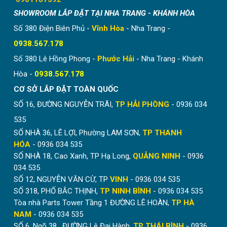
SHOWROOM LẮP ĐẶT TẠI NHA TRANG - KHÁNH HÒA
Số 380 Điện Biên Phủ -
Vĩnh Hòa
- Nha Trang -
0938.567.178
Số 380 Lê Hồng Phong -
Phước Hải
- Nha Trang - Khánh
Hòa -
0938.567.178
CƠ SỞ LẮP ĐẶT TOÀN QUỐC
SỐ 16, ĐƯỜNG NGUYỄN TRÃI,
TP HẢI PHÒNG
- 0936 034
535
SỐ NHÀ 36, LÊ LỢI, Phường LAM SƠN,
TP THANH
HÓA
- 0936 034 535
SỐ NHÀ 18, Cao Xanh, TP Hạ Long,
QUẢNG NINH
- 0936
034 535
SỐ 12, NGUYỄN VĂN CỪ, TP
VINH
- 0936 034 535
SỐ 318, PHỐ BẮC THỊNH,
TP NINH BÌNH
- 0936 034 535
Tòa nhà Parts Tower Tầng 1 ĐƯỜNG LÊ HOÀN,
TP HÀ
NAM
- 0936 034 535
SỐ 6, Ngõ 38 , ĐƯỜNG Lê Đại Hành,
TP THÁI BÌNH
- 0936