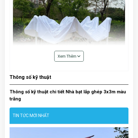
Xem Thêm
Thông số kỹ thuật
Thông số kỹ thuật chi tiết Nhà bạt lắp ghép 3x3m màu
trắng
Thông số kỹ thuật:
- Chất liệu: khung bằng thép sơn tĩnh điện, mái che vải
TIN TỨC MỚI NHẤT
bạt polyester 800D tráng PVC chống thấm
- Kích thước mái che: 3m x 3m