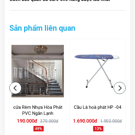
Sản phẩm liên quan
m
cửa Rèm Nhựa Hòa Phát
Cầu Là hoà phát HP -04
PVC Ngăn Lạnh
190.000đ
1.690.000đ
1
0đ
370.000đ
1.950.000đ
49%
13%