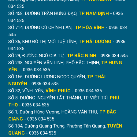
034 535
SỐ 458, ĐƯỜNG TRẦN HƯNG ĐẠO,
TP NAM ĐỊNH
- 0936
034 535
SỐ 714, ĐƯỜNG CÙ CHÍNH LAN,
TP HÒA BÌNH
- 0936 034
535
SỐ 36, KHU ĐÔ THỊ MỚI TUỆ TĨNH,
TP HẢI DƯƠNG
- 0936
034 535
SỐ 29, ĐƯỜNG NGÔ GIA TỰ,
TP BẮC NINH
- 0936 034 535
SỐ 238, NGUYỄN VĂN LINH, PHỐ BẮC THỊNH,
TP HƯNG
YÊN
- 0936 034 535
SỐ 156, ĐƯỜNG LƯƠNG NGỌC QUYẾN,
TP THÁI
NGUYÊN
- 0936 034 535
SỐ 32, VĨNH YÊN,
VĨNH PHÚC
- 0936 034 535
SỐ 8, ĐƯỜNG NGUYỄN TẤT THÀNH, TP VIỆT TRÌ,
PHÚ
THỌ
- 0936 034 535
Số 1, Đường Hùng Vương, HOÀNG VĂN THỤ,
TP BẮC
GIANG
- 0936 034 535
Số 184, Đường Quang Trung, Phường Tân Quang,
TUYÊN
QUANG
- 0936 034 535