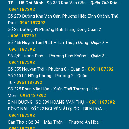
TP – Hồ Chí Minh
: Số 383 Kha Vạn Cân –
Quận Thủ Đức
–
0961187392
Số 273 Đường Kha Vạn Cân, Phường Hiệp Bình Chánh, Thủ
Đức -
0961187392
Số 22 Đường 49 Phường Bình Trưng Đông Quận 2
-
0961187392
Số 456 Huỳnh Tấn Phát – Tân Thuận Đông-
Quận 7
–
0961187392
Số 4/8 Lương Đình – Phường Bình Khánh –
Quận 2
–
0961187392
Số 355 Nguyễn Trãi - Phường 8 - Quận 5 -
0961187392
Số 210 Lê Hồng Phong - Phường 2 - Quận
10 -
0961187392
Số 325 Phan Văn Hớn - Xuân Thái Thượng - Hóc
Môn -
0961187392
BÌNH DƯƠNG : SỐ 389 HOÀNG VĂN THỤ –
0961187392
ĐỒNG NAI : SỐ 222 NGUYỄN ÁI QUỐC - BIÊN HOÀ –
0961187392
Cần Thơ : Số 84 – Mậu Thân – Phường An Hòa –
0961187392