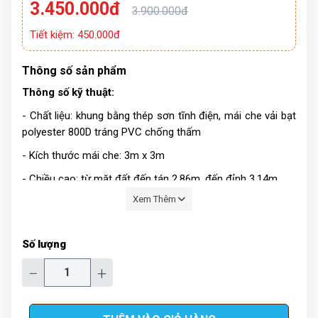
3.450.000đ
3.900.000đ
Tiết kiệm: 450.000đ
Thông số sản phẩm
Thông số kỹ thuật:
- Chất liệu: khung bằng thép sơn tĩnh điện, mái che vải bạt
polyester 800D tráng PVC chống thấm
- Kích thước mái che: 3m x 3m
- Chiều cao: từ mặt đất đến tán 2.86m, đến đỉnh 3.14m
Xem Thêm
- Màu sắc: màu xanh, màu đỏ, màu trắng
- Trọng lượng: 26 kg
Số lượng
- Kích thước đóng gói: 24x24x148 cm
−
+
- Sản phẩm bao gồm: 1 bộ khung đã được lắp ghép hoàn
chỉnh và 1 vải bạt mái che.