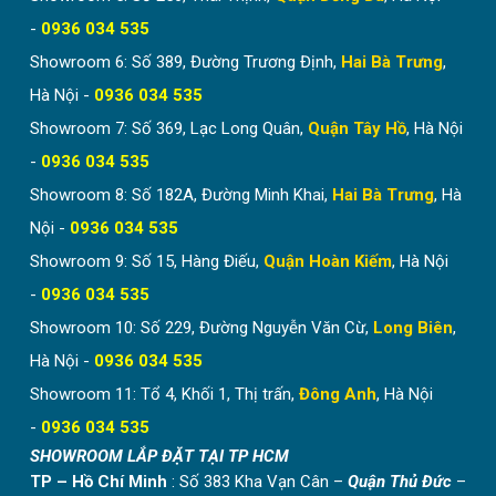
-
0936 034 535
Rèm tổ ong hệ kéo dây giống như rèm cửa thông
thường
Showroom 6: Số 389, Đường Trương Định,
Hai Bà Trưng
,
Do thiết kế các ô cửa kính thường dài và hẹp vì vậy loại
Hà Nội -
0936 034 535
rèm tổ ong kéo lên xuống được nhiều khách hàng sử
Showroom 7: Số 369, Lạc Long Quân,
Quận Tây Hồ
, Hà Nội
dụng nhiều nhất. Hoặc các bạn cũng có thể liên hệ trực
-
0936 034 535
tiếp với nhân viên kỹ thuật của Hòa Phát để được tư
Showroom 8: Số 182A, Đường Minh Khai,
Hai Bà Trưng
, Hà
vấn giải pháp lắp đặt phù hợp nhất.
Nội -
0936 034 535
Báo Giá rèm tổ ong trên kính
Showroom 9: Số 15, Hàng Điếu,
Quận Hoàn Kiếm
, Hà Nội
Giá rèm tổ ong trên kính
khung nhôm màu
-
0936 034 535
trắng sứ, đen, ghi xám, nâu cafe
từ 980.000
Showroom 10: Số 229, Đường Nguyễn Văn Cừ,
Long Biên
,
đồng.
Hà Nội -
0936 034 535
Giá rèm tổ ong trên khung nhôm màu vân gỗ giá
Showroom 11: Tổ 4, Khối 1, Thị trấn,
Đông Anh
, Hà Nội
từ 1.200.000 đồng.
-
0936 034 535
Các màu vải rèm khác nhau có giá thành như
SHOWROOM LẮP ĐẶT TẠI TP HCM
nhau.
TP – Hồ Chí Minh
: Số 383 Kha Vạn Cân –
Quận Thủ Đức
–