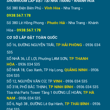
SHOWROOM LẮP ĐẶT TẠI NHA TRANG - KHÁNH HÒA
Số 380 Điện Biên Phủ -
Vĩnh Hòa
- Nha Trang -
0938.567.178
Số 380 Lê Hồng Phong -
Phước Hải
- Nha Trang - Khánh
Liên hệ ngay để đặt rèm tại xưởng Hòa Phát với mức
Hòa -
0938.567.178
ưu đãi hấp dẫn lên tới 30%
CƠ SỞ LẮP ĐẶT TOÀN QUỐC
Hòa Phát có đội ngũ nhân viên kỹ thuật
khảo sát,
SỐ 16, ĐƯỜNG NGUYỄN TRÃI,
TP HẢI PHÒNG
- 0936 034
mang mẫu tận nơi hoàn toàn MIỄN PHÍ
. Quý khách
535
hàng cần hỗ trợ chỉ cần liên hệ với chúng tôi qua
SĐT/
Zalo: 0936.034.535
.
SỐ NHÀ 36, LÊ LỢI, Phường LAM SƠN,
TP THANH
HÓA
- 0936 034 535
5 ưu điểm vượt trội của rèm tổ
SỐ NHÀ 18, Cao Xanh, TP Hạ Long,
QUẢNG NINH
- 0936
ong trên kính
034 535
SỐ 12, NGUYỄN VĂN CỪ, TP
VINH
- 0936 034 535
Ngăn nhiệt tuyệt đối hiệu quả tới 98%
SỐ 318, PHỐ BẮC THỊNH,
TP NINH BÌNH
- 0936 034 535
Tòa nhà Parts Tower Tầng 1 ĐƯỜNG LÊ HOÀN,
TP HÀ
Rèm được làm từ chất liệu vải Polyester không dệt hai
NAM
- 0936 034 535
lớp. Khi kéo ra rèm sẽ có lớp đệm không khí ở giữa
SỐ 6, Ngõ 38 , ĐƯỜNG Lê Đại Hành,
TP THÁI BÌNH
- 0936
tăng thêm khả năng cách nhiệt. Hiệu quả cách nhiệt,
034 535