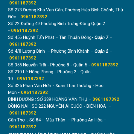
Đơn giá cho diện tích dưới 1m2 làm tròn thành
0961187392
1m2.
Số 273 Đường Kha Vạn Cân, Phường Hiệp Bình Chánh, Thủ
Đức -
0961187392
Diện tích lắp đặt lớn trên 10m2, Hòa Phát có hỗ
Số 22 Đường 49 Phường Bình Trưng Đông Quận 2
trợ thêm về giá.
-
0961187392
Báo giá Hòa Phát gửi cho khách hàng là báo giá minh
Số 456 Huỳnh Tấn Phát – Tân Thuận Đông-
Quận 7
–
bạch, rõ ràng. Cam kết không có thêm chi phí phát sinh
0961187392
sau khi hoàn thiện công trình. Là đơn vị đã có uy tín,
Số 4/8 Lương Đình – Phường Bình Khánh –
Quận 2
–
Hòa Phát cam kết đảm bảo về chất lượng, minh bạch
0961187392
về giá thành. Quý khách hàng có thể yên tâm tuyệt đối
Số 355 Nguyễn Trãi - Phường 8 - Quận 5 -
0961187392
khi lựa chọn sản phẩm thương hiệu Hòa Phát.
Số 210 Lê Hồng Phong - Phường 2 - Quận
10 -
0961187392
Số 325 Phan Văn Hớn - Xuân Thái Thượng - Hóc
Môn -
0961187392
BÌNH DƯƠNG : SỐ 389 HOÀNG VĂN THỤ –
0961187392
ĐỒNG NAI : SỐ 222 NGUYỄN ÁI QUỐC - BIÊN HOÀ –
0961187392
Cần Thơ : Số 84 – Mậu Thân – Phường An Hòa –
0961187392