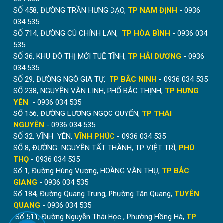
ngăn lạnh điều hòa của rèm lên tới 98%. Giải pháp giúp
SỐ 458, ĐƯỜNG TRẦN HƯNG ĐẠO,
TP NAM ĐỊNH
- 0936
giảm thiểu đáng kể lượng điện năng tiêu thụ trong mùa
034 535
hè.
SỐ 714, ĐƯỜNG CÙ CHÍNH LAN,
TP HÒA BÌNH
- 0936 034
535
Phù hợp cả với những khung cửa có
SỐ 36, KHU ĐÔ THỊ MỚI TUỆ TĨNH,
TP HẢI DƯƠNG
- 0936
kích thước lớn
034 535
SỐ 29, ĐƯỜNG NGÔ GIA TỰ,
TP BẮC NINH
- 0936 034 535
Những bộ rèm cửa thông thường như rèm cuốn trơn,
SỐ 238, NGUYỄN VĂN LINH, PHỐ BẮC THỊNH,
TP HƯNG
rèm cầu vồng, rèm sáo...sẽ có giới hạn kích thước là
YÊN
- 0936 034 535
khoảng 3m ngang. Với kích thước lớn cần chia thành
SỐ 156, ĐƯỜNG LƯƠNG NGỌC QUYẾN,
TP THÁI
các bộ rèm nhỏ. Tuy nhiên với rèm tổ ong có thể lắp
NGUYÊN
- 0936 034 535
trên kích thước khung cửa lớn. Giới hạn kích thước
SỐ 32, VĨNH YÊN,
VĨNH PHÚC
- 0936 034 535
chiều ngang rèm (loại mở 2 cánh) là 6m. Giới hạn kích
SỐ 8, ĐƯỜNG NGUYỄN TẤT THÀNH, TP VIỆT TRÌ,
PHÚ
thước chiều cao là 6m.
THỌ
- 0936 034 535
Số 1, Đường Hùng Vương, HOÀNG VĂN THỤ,
TP BẮC
GIANG
- 0936 034 535
Số 184, Đường Quang Trung, Phường Tân Quang,
TUYÊN
QUANG
- 0936 034 535
Số 511, Đường Nguyễn Thái Học , Phường Hồng Hà,
TP