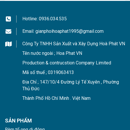
được cố định vào khung. Rèm có thể kéo cả hai cạnh
đến bất kỳ vị trí nào. Để hình dung cụ thể, các bạn có
thể xem chi tiết trong video dưới đây.
Hotline:
0936.034.535
Email:
gianphoihoaphat1995@gmail.com
Công Ty TNHH Sản Xuất và Xây Dựng Hoà Phát VN
Tên nước ngoài ; Hoa Phat VN
Production & contrucstion Company Limited
Mã số thuế ; 0319063413
Địa Chỉ ; 147/10/4 Đường Lý Tế Xuyên , Phường
Thủ Đức
Thành Phố Hồ Chí Minh . Việt Nam
Rèm kéo cánh linh động lắp đặt trên khung kính.
SẢN PHẨM
Tuy nhiên loại
rèm cánh di động giá sẽ cao hơn so
Rèm tổ ong di động