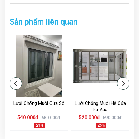
Sản phẩm liên quan
át
Lưới Chống Muỗi Cửa Sổ
Lưới Chống Muỗi Hệ Cửa
Rèm sử dụng rất dễ dàng, đơn giản. Hiệu quả cản sáng,
Ra Vào
cách nhiệt điều hòa lên tới 98%.
540.000đ
520.000đ
680.000đ
690.000đ
Rèm kéo cánh linh động
21%
25%
Với loại kéo cánh linh động phần cạnh rèm sẽ không