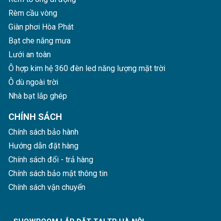
với rèm kéo ngang và kéo lên xuống
. Để nhận
báo
Rèm cầu vòng
giá chính xác nhất
quý khách hàng có thể liên hệ trực
Giàn phơi Hòa Phát
tiếp với chúng tôi qua
SĐT/ Zalo: 0936.034.535
. Đội
Bạt che nắng mưa
ngũ nhân viên kỹ thuật của Hòa Phát sẽ tư vấn, báo giá
nhanh chóng cho quý khách hàng ngay khi tiếp nhận
Lưới an toàn
được yêu cầu.
Ô hợp kim hệ 360 đèn led năng lượng mặt trời
Ô dù ngoài trời
Nhà bạt lắp ghép
CHÍNH SÁCH
Chính sách bảo hành
Hướng dẫn đặt hàng
Chính sách đổi - trả hàng
Chính sách bảo mật thông tin
Chính sách vận chuyển