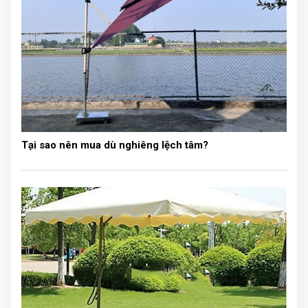
bộ rèm cửa có kích thước chiều ngang lớn.
Tại sao nên mua dù nghiêng lệch tâm?
Rèm lắp trên khung hệ mở cánh ngang đóng mở như
các loại cửa thông thường.
Tuy nhiên rèm này không phổ biến bằng hệ kéo lên
xuống.