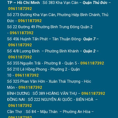
TP – Hồ Chí Minh
: Số 383 Kha Vạn Cân –
Quận Thủ Đức
–
0961187392
Số 273 Đường Kha Vạn Cân, Phường Hiệp Bình Chánh, Thủ
Đức -
0961187392
Số 22 Đường 49 Phường Bình Trưng Đông Quận 2
-
0961187392
Số 456 Huỳnh Tấn Phát – Tân Thuận Đông-
Quận 7
–
0961187392
Số 4/8 Lương Đình – Phường Bình Khánh –
Quận 2
–
Vách ngăn có thể mở 1 cánh, 2 cánh hoặc chia cánh
0961187392
linh động tùy theo nhu cầu sử dụng.
Số 355 Nguyễn Trãi - Phường 8 - Quận 5 -
0961187392
Số 210 Lê Hồng Phong - Phường 2 - Quận
10 -
0961187392
Số 325 Phan Văn Hớn - Xuân Thái Thượng - Hóc
Môn -
0961187392
BÌNH DƯƠNG : SỐ 389 HOÀNG VĂN THỤ –
0961187392
ĐỒNG NAI : SỐ 222 NGUYỄN ÁI QUỐC - BIÊN HOÀ –
0961187392
Cần Thơ : Số 84 – Mậu Thân – Phường An Hòa –
0961187392