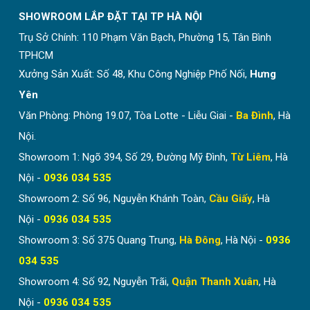
SHOWROOM LẮP ĐẶT TẠI TP HÀ NỘI
Trụ Sở Chính:
110 Phạm Văn Bạch, Phường 15, Tân Bình
TPHCM
Xưởng Sản Xuất: Số 48, Khu Công Nghiệp Phố Nối,
Hưng
Yên
Văn Phòng: Phòng 19.07, Tòa Lotte - Liễu Giai -
Ba Đình
, Hà
Nội.
Showroom 1: Ngõ 394, Số 29, Đường Mỹ Đình,
Từ Liêm
, Hà
Nội -
0936 034 535
Showroom 2: Số 96, Nguyễn Khánh Toàn,
Cầu Giấy
, Hà
Một số mẫu màu vách tổ ong được nhiều khách hàng
Nội -
0936 034 535
lựa chọn lắp đặt.
Showroom 3: Số 375 Quang Trung,
Hà Đông
, Hà Nội -
0936
Vải rèm có
gần 20 mẫu màu
,
khung nhôm có 5 mẫu
034 535
màu
. Các bạn có thể kết hợp những màu sắc khác
Showroom 4: Số 92, Nguyễn Trãi,
Quận Thanh Xuân
, Hà
nhau để hài hòa với khu vực lắp đặt.
Nội -
0936 034 535