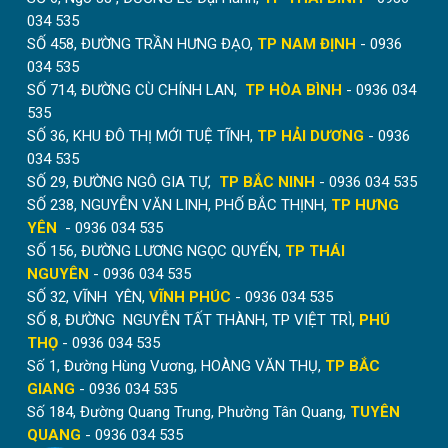
nhận
Mẫu Rèm Tổ Ong Miễn Phí
và tư vấn trực tiếp từ
034 535
nhân viên kỹ thuật.
SỐ 458, ĐƯỜNG TRẦN HƯNG ĐẠO,
TP NAM ĐỊNH
- 0936
Mua Rèm Tổ Ong Tại Kho Ưu Đãi
034 535
SỐ 714, ĐƯỜNG CÙ CHÍNH LAN,
TP HÒA BÌNH
- 0936 034
Lên Tới 30%
535
SỐ 36, KHU ĐÔ THỊ MỚI TUỆ TĨNH,
TP HẢI DƯƠNG
- 0936
Hòa Phát
là đơn vị trực tiếp sản xuất, phân phối lắp đặt
034 535
rèm tổ ong. Chúng tôi luôn nỗ lực mang tới cho khách
SỐ 29, ĐƯỜNG NGÔ GIA TỰ,
TP BẮC NINH
- 0936 034 535
hàng sự hài lòng cả về chất lượng sản phẩm và chất
SỐ 238, NGUYỄN VĂN LINH, PHỐ BẮC THỊNH,
TP HƯNG
lượng dịch vụ.
YÊN
- 0936 034 535
Mua rèm trực tiếp tại xưởng với mức giá tốt
SỐ 156, ĐƯỜNG LƯƠNG NGỌC QUYẾN,
TP THÁI
nhất.
NGUYÊN
- 0936 034 535
SỐ 32, VĨNH YÊN,
VĨNH PHÚC
- 0936 034 535
Hỗ trợ tận tình. Tư vấn giải pháp lắp đặt phù hợp
SỐ 8, ĐƯỜNG NGUYỄN TẤT THÀNH, TP VIỆT TRÌ,
PHÚ
nhất.
THỌ
- 0936 034 535
Nhân viên kỹ thuật kinh nghiệm.
Số 1, Đường Hùng Vương, HOÀNG VĂN THỤ,
TP BẮC
Đa dạng mẫu mã để khách hàng lựa chọn.
GIANG
- 0936 034 535
Số 184, Đường Quang Trung, Phường Tân Quang,
TUYÊN
Bảo hành sản phẩm 12 tháng. Hỗ trợ đổi trả
QUANG
- 0936 034 535
trong vòng 7 ngày.