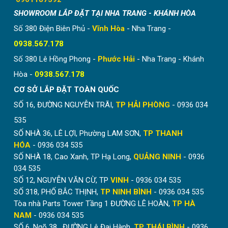
SHOWROOM LẮP ĐẶT TẠI NHA TRANG - KHÁNH HÒA
Số 380 Điện Biên Phủ -
Vĩnh Hòa
- Nha Trang -
0938.567.178
Số 380 Lê Hồng Phong -
Phước Hải
- Nha Trang - Khánh
Hòa -
0938.567.178
CƠ SỞ LẮP ĐẶT TOÀN QUỐC
SỐ 16, ĐƯỜNG NGUYỄN TRÃI,
TP HẢI PHÒNG
- 0936 034
535
SỐ NHÀ 36, LÊ LỢI, Phường LAM SƠN,
TP THANH
HÓA
- 0936 034 535
Mẫu vách tổ ong kết hợp cửa lưới chống muỗi tối ưu,
SỐ NHÀ 18, Cao Xanh, TP Hạ Long,
QUẢNG NINH
- 0936
ngăn điều hòa hiệu quả.
034 535
Rèm có thể ngăn nhiệt, ngăn mùi rất hiệu quả. Tuy
SỐ 12, NGUYỄN VĂN CỪ, TP
VINH
- 0936 034 535
nhiên, rèm tổ ong không có công dụng cách âm. Đây là
SỐ 318, PHỐ BẮC THỊNH,
TP NINH BÌNH
- 0936 034 535
điểm hạn chế chung của các loại vách ngăn di động.
Tòa nhà Parts Tower Tầng 1 ĐƯỜNG LÊ HOÀN,
TP HÀ
NAM
- 0936 034 535
Kết nối với chúng tôi qua
SĐT/ Zalo: 0936.034.535
để
SỐ 6, Ngõ 38 , ĐƯỜNG Lê Đại Hành,
TP THÁI BÌNH
- 0936