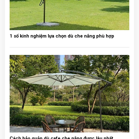
Vách tổ ong chắc chắn sẽ làm hài lòng khách hàng bởi
sự sang trọng mà nó mang tới.
Vách ngăn có nhiều mẫu màu. Quý khách hàng có thể
thoải mái lựa chọn màu sắc phù hợp, hài hòa nhất với
1 số kinh nghiệm lựa chọn dù che nắng phù hợp
công trình của mình.
Tối ưu không gian
Rèm khi kéo ra, sẽ phân tách hai không gian riêng biệt.
Rèm khi xếp lại vô cùng gọn gàng phần vải rèm chỉ còn
khoảng
từ 5cm - 10cm
.
Rèm phù hợp cho cả những không gian giới hạn về diện
tích, diện tích nhỏ. Không gian có thể dễ dàng phân chia
cho các mục đích sử dụng khác nhau.
Cách bảo quản dù cafe che nắng được lâu nhất