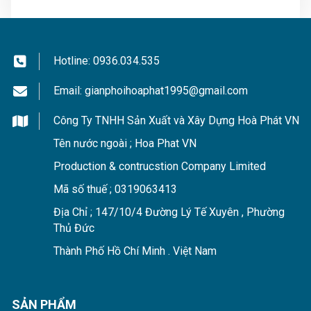
Vật liệu nhẹ, thi công lắp đặt nhanh chóng. Không làm
thay đổi kết cấu công trình, gọn nhẹ hơn rất nhiều so
với các loại vách ngăn cố định. Tối ưu diện tích hơn so
Hotline:
0936.034.535
với các loại vách ngăn di động khác.
Email:
gianphoihoaphat1995@gmail.com
Vách ngăn rất dễ sử dụng, kéo mở đơn giản. Rèm có
thể
chia 1 cánh, 2 cánh hoặc chia cánh linh
Công Ty TNHH Sản Xuất và Xây Dựng Hoà Phát VN
động
tùy theo nhu cầu sử dụng và khu vực lắp đặt.
Tên nước ngoài ; Hoa Phat VN
Production & contrucstion Company Limited
Mã số thuế ; 0319063413
Địa Chỉ ; 147/10/4 Đường Lý Tế Xuyên , Phường
Thủ Đức
Thành Phố Hồ Chí Minh . Việt Nam
SẢN PHẨM