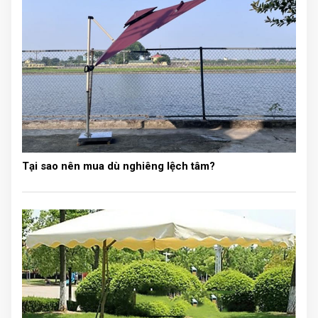
Vách ngăn đôi phòng lớn thành phòng nhỏ. Chia phòng
cho các mục đích sử dụng khác nhau.
Vì vậy, vách tổ ong di động cho phòng khách là giải
pháp hiệu quả mà chắc chắn các bạn không nên bỏ
Tại sao nên mua dù nghiêng lệch tâm?
qua.
Lý do nên lắp đặt vách tổ ong
phòng khách
Thiết kế sang trọng, tạo điểm nhấn
thẩm mỹ cho công trình
Phòng khách là khu vực tiếp đón các vị khách đến nhà.
Vì vậy, yếu tố thẩm mỹ luôn được mọi người chú trọng.