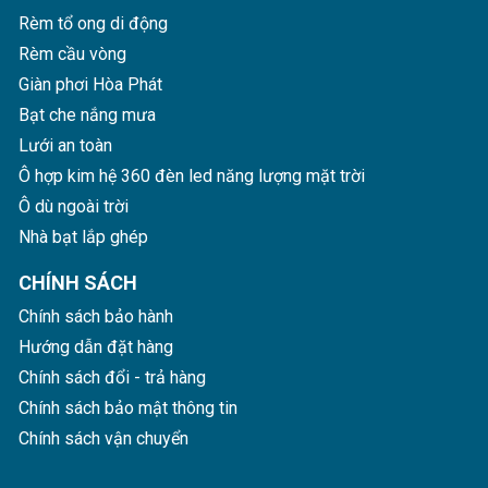
Rèm tổ ong di động
Rèm cầu vòng
Giàn phơi Hòa Phát
Vách ngăn phòng bếp với phòng ăn
Bạt che nắng mưa
Giải pháp vách ngăn độc đáo này chắc chắn sẽ làm hài
Lưới an toàn
lòng mọi khách hàng.
Ô hợp kim hệ 360 đèn led năng lượng mặt trời
20+ Mẫu Vách Tổ Ong Ngăn
Ô dù ngoài trời
Phòng Khách Đẹp Ấn Tượng
Nhà bạt lắp ghép
Hòa Phát
là đơn vị tiên phong sản xuất, thi công, lắp
CHÍNH SÁCH
đặt
Vách Tổ Ong
tại thị trường miền Bắc. Sản phẩm
Chính sách bảo hành
của Hòa Phát không chỉ đảm bảo về chất lượng mà
Hướng dẫn đặt hàng
còn cam kết giá tốt nhất thị trường.
Chính sách đổi - trả hàng
Dưới đây là tổng hợp một số
Mẫu Vách Tổ Ong Ngăn
Chính sách bảo mật thông tin
Phòng Khách
đã được thực hiện bởi Hòa Phát. Hi vọng
Chính sách vận chuyển
với những mẫu dưới đây, các bạn có thể lựa chọn được
sản phẩm phù hợp nhất cho công trình của mình.