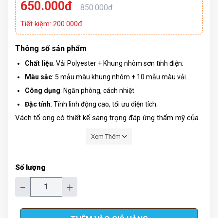
650.000đ
850.000đ
Tiết kiệm: 200.000đ
Thông số sản phẩm
Chất liệu
: Vải Polyester + Khung nhôm sơn tĩnh điện.
Màu sắc
: 5 mẫu màu khung nhôm + 10 mẫu màu vải.
Công dụng
: Ngăn phòng, cách nhiệt
Đặc tính
: Tính linh động cao, tối ưu diện tích.
Vách tổ ong có thiết kế sang trọng đáp ứng thẩm mỹ của
mọi khu vực. Đây là giải pháp ngăn phòng di động mà chắc
Xem Thêm
chắn các bạn không nên bỏ qua.
Số lượng
−
+