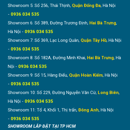
Showroom 5: Số 256, Thái Thịnh,
Quận Đống Đa
, Hà Nội
-
0936 034 535
Showroom 6: Số 389, Đường Trương Định,
Hai Bà Trưng
,
Hà Nội -
0936 034 535
Showroom 7: Số 369, Lạc Long Quân,
Quận Tây Hồ
, Hà Nội
-
0936 034 535
Showroom 8: Số 182A, Đường Minh Khai,
Hai Bà Trưng
, Hà
Nội -
0936 034 535
Showroom 9: Số 15, Hàng Điếu,
Quận Hoàn Kiếm
, Hà Nội
Vách dùng ngăn giữa phòng khách với phòng thờ đảm
-
0936 034 535
bảo yếu tố phong thủy cho công trình.
Showroom 10: Số 229, Đường Nguyễn Văn Cừ,
Long Biên
,
Hà Nội -
0936 034 535
Showroom 11: Tổ 4, Khối 1, Thị trấn,
Đông Anh
, Hà Nội
-
0936 034 535
SHOWROOM LẮP ĐẶT TẠI TP HCM