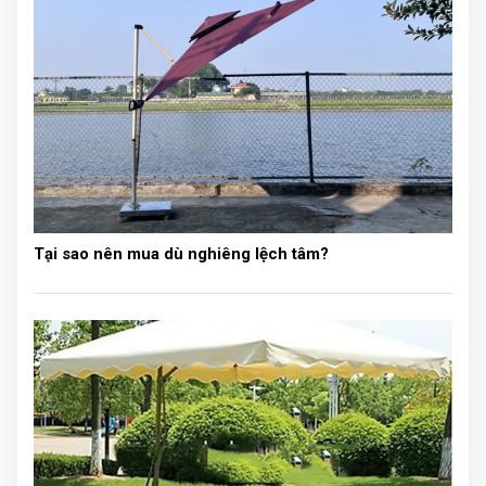
tích chung chỉ cần kéo rèm vào gọn gàng.
Tại sao nên mua dù nghiêng lệch tâm?
Rèm dùng ngăn đôi phòng ngủ cho bé trai và bé gái
Với thiết kế sang trọng, thẩm mỹ loại vách ngăn này có
thể lắp đặt cho mọi công trình. Đặc biệt phù hợp lắp
đặt trong chung cư, biệt thự, nhà hàng, khách sạn...Đây
tuy là sản phẩm mới nhưng đã rất nhanh chóng được