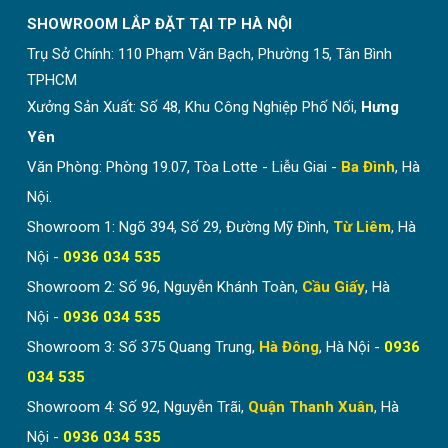
SHOWROOM LẮP ĐẶT TẠI TP HÀ NỘI
Trụ Sở Chính:
110 Phạm Văn Bạch, Phường 15, Tân Bình
TPHCM
Xưởng Sản Xuất: Số 48, Khu Công Nghiệp Phố Nối,
Hưng
Hai cạnh cửa có nam châm hít đảm bảo độ kín tuyệt
đối. Công dụng ngăn lạnh điều hòa hiệu quả tới 98%.
Yên
Văn Phòng: Phòng 19.07, Tòa Lotte - Liễu Giai -
Ba Đình
, Hà
Nội.
Showroom 1: Ngõ 394, Số 29, Đường Mỹ Đình,
Từ Liêm
, Hà
Nội -
0936 034 535
Showroom 2: Số 96, Nguyễn Khánh Toàn,
Cầu Giấy
, Hà
Nội -
0936 034 535
Showroom 3: Số 375 Quang Trung,
Hà Đông
, Hà Nội -
0936
034 535
Showroom 4: Số 92, Nguyễn Trãi,
Quận Thanh Xuân
, Hà
Nội -
0936 034 535