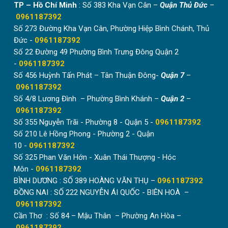
TP – Hồ Chí Minh
: Số 383 Kha Vạn Cân –
Quận Thủ Đức
–
nhiều ưu điểm vượt trội như:
0961187392
Số 273 Đường Kha Vạn Cân, Phường Hiệp Bình Chánh, Thủ
Thiết kế nhẹ, gọn hơn so với vách ngăn nhôm
Đức -
kính, vách ngăn gỗ.
0961187392
Số 22 Đường 49 Phường Bình Trưng Đông Quận 2
Ngăn điều hòa tốt, bền hơn so với vách ngăn
-
0961187392
nhựa xếp.
Số 456 Huỳnh Tấn Phát – Tân Thuận Đông-
Quận 7
–
Linh động, dễ sử dụng, không chiếm nhiều diện
0961187392
tích.
Số 4/8 Lương Đình – Phường Bình Khánh –
Quận 2
–
0961187392
Vách ngăn di động thường khá ít mẫu mã. Tuy
Số 355 Nguyễn Trãi - Phường 8 - Quận 5 -
0961187392
nhiên với vách tổ ong có nhiều mẫu màu để
Số 210 Lê Hồng Phong - Phường 2 - Quận
khách hàng lựa chọn.
10 -
0961187392
Số 325 Phan Văn Hớn - Xuân Thái Thượng - Hóc
Môn -
0961187392
BÌNH DƯƠNG : SỐ 389 HOÀNG VĂN THỤ –
0961187392
ĐỒNG NAI : SỐ 222 NGUYỄN ÁI QUỐC - BIÊN HOÀ –
0961187392
Cần Thơ : Số 84 – Mậu Thân – Phường An Hòa –
0961187392