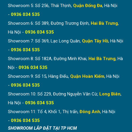
Giải pháp cho những công trình bị giới hạn về diện tích.
Showroom 5: Số 256, Thái Thịnh,
Quận Đống Đa
, Hà Nội
-
0936 034 535
So sánh vách tổ ong và các loại
Showroom 6: Số 389, Đường Trương Định,
vách ngăn phòng ngủ khác
Hai Bà Trưng
,
Hà Nội -
0936 034 535
Vách tổ ong là loại
vách ngăn phòng ngủ di động
. Vì
Showroom 7: Số 369, Lạc Long Quân,
Quận Tây Hồ
, Hà Nội
vậy trong bài viết này, Hòa Phát sẽ chỉ so sánh vách tổ
ong với các loại vách ngăn di động khác. Với vách ngăn
-
0936 034 535
cố định sẽ phù hợp với những khu vực lắp đặt hoàn
Showroom 8: Số 182A, Đường Minh Khai,
Hai Bà Trưng
, Hà
toàn khác.
Nội -
0936 034 535
Một số giải pháp ngăn phòng ngủ được sử dụng khá
Showroom 9: Số 15, Hàng Điếu,
Quận Hoàn Kiếm
, Hà Nội
nhiều hiện nay có thể kể tới như:
-
0936 034 535
Rèm vải ngăn phòng ngủ
Showroom 10: Số 229, Đường Nguyễn Văn Cừ,
Long Biên
,
Vách ngăn nhôm kính
Hà Nội -
0936 034 535
Vách ngăn bằng chất liệu gỗ
Showroom 11: Tổ 4, Khối 1, Thị trấn,
Đông Anh
, Hà Nội
-
0936 034 535
Vách ngăn nhựa PVC
SHOWROOM LẮP ĐẶT TẠI TP HCM
So với các loại vách ngăn di động này, vách tổ ong có