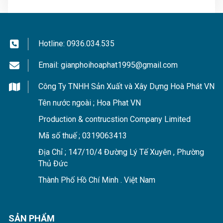
Giải pháp ngăn đôi phòng cho hai con trong những
Hotline:
0936.034.535
công trình bị giới hạn diện tích. Khi không cần sử dụng
Email:
gianphoihoaphat1995@gmail.com
xếp rèm gọn gàng sẽ trả lại diện tích chung ban đầu.
Công Ty TNHH Sản Xuất và Xây Dựng Hoà Phát VN
Tên nước ngoài ; Hoa Phat VN
Production & contrucstion Company Limited
Mã số thuế ; 0319063413
Địa Chỉ ; 147/10/4 Đường Lý Tế Xuyên , Phường
Thủ Đức
Thành Phố Hồ Chí Minh . Việt Nam
SẢN PHẨM