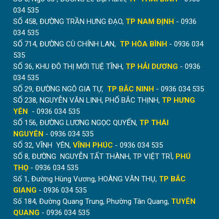
sẽ đem đến sự hài lòng cho khách hàng. Chúng tôi tự
034 535
hào là một trong những đơn vị tiên phong trực tiếp sản
SỐ 458, ĐƯỜNG TRẦN HƯNG ĐẠO,
TP NAM ĐỊNH
- 0936
xuất và phân phối Rèm tổ ong tại thị trường miền Bắc.
034 535
SỐ 714, ĐƯỜNG CÙ CHÍNH LAN,
TP HÒA BÌNH
- 0936 034
Khảo sát, tư vấn, mang mẫu tận nơi hoàn toàn
535
MIỄN PHÍ.
SỐ 36, KHU ĐÔ THỊ MỚI TUỆ TĨNH,
TP HẢI DƯƠNG
- 0936
Minh bạch, rõ ràng về giá. Báo giá trực tiếp tại
034 535
công trình. Cam kết không có thêm chi phí phát
SỐ 29, ĐƯỜNG NGÔ GIA TỰ,
TP BẮC NINH
- 0936 034 535
sinh.
SỐ 238, NGUYỄN VĂN LINH, PHỐ BẮC THỊNH,
TP HƯNG
Nhân viên kỹ thuật kinh nghiệm, tư vấn giải pháp
YÊN
- 0936 034 535
lắp đặt phù hợp, hiệu quả nhất.
SỐ 156, ĐƯỜNG LƯƠNG NGỌC QUYẾN,
TP THÁI
NGUYÊN
- 0936 034 535
Đa dạng mẫu mã để khách hàng lựa chọn.
SỐ 32, VĨNH YÊN,
VĨNH PHÚC
- 0936 034 535
Cam kết chất lượng sản phẩm. Khách hàng kiểm
SỐ 8, ĐƯỜNG NGUYỄN TẤT THÀNH, TP VIỆT TRÌ,
PHÚ
tra chất lượng sản phẩm, nghiệm thu công trình
THỌ
- 0936 034 535
trước khi thanh toán.
Số 1, Đường Hùng Vương, HOÀNG VĂN THỤ,
TP BẮC
GIANG
- 0936 034 535
Chúng tôi luôn nỗ lực mang đến cho khách hàng sự hài
Số 184, Đường Quang Trung, Phường Tân Quang,
TUYÊN
lòng cả về chất lượng sản phẩm và chất lượng dịch vụ.
QUANG
- 0936 034 535
Để Nhận Mẫu Rèm Miễn Phí và Báo Giá Cụ Thể từ Hòa