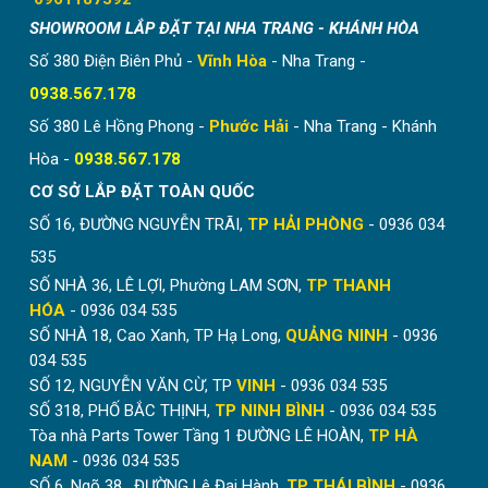
SHOWROOM LẮP ĐẶT TẠI NHA TRANG - KHÁNH HÒA
Số 380 Điện Biên Phủ -
Vĩnh Hòa
- Nha Trang -
0938.567.178
Số 380 Lê Hồng Phong -
Phước Hải
- Nha Trang - Khánh
Hòa -
0938.567.178
Giải pháp độc đáo với nhiều ưu điểm vượt trội mà chắc
CƠ SỞ LẮP ĐẶT TOÀN QUỐC
chắn các bạn không nên bỏ.
SỐ 16, ĐƯỜNG NGUYỄN TRÃI,
TP HẢI PHÒNG
- 0936 034
Liên hệ ngay với chúng tôi qua
SĐT/
535
Zalo: 0936.034.535
để nhận tư vấn, báo giá trực tiếp
SỐ NHÀ 36, LÊ LỢI, Phường LAM SƠN,
TP THANH
từ nhân viên kỹ thuật của Hòa Phát. Chúng tôi có nhiều
HÓA
- 0936 034 535
ưu đãi hấp dẫn với mức chiết khấu
lên tới 30%
.
SỐ NHÀ 18, Cao Xanh, TP Hạ Long,
QUẢNG NINH
- 0936
034 535
Lắp đặt rèm tổ ong chất lượng tại
SỐ 12, NGUYỄN VĂN CỪ, TP
VINH
- 0936 034 535
Hòa Phát
SỐ 318, PHỐ BẮC THỊNH,
TP NINH BÌNH
- 0936 034 535
Tòa nhà Parts Tower Tầng 1 ĐƯỜNG LÊ HOÀN,
TP HÀ
Quý khách hàng đang muốn tìm rèm tổ ong ngăn
NAM
- 0936 034 535
phòng ngủ chất lượng, Hòa Phát là lựa chọn chắc chắn
SỐ 6, Ngõ 38 , ĐƯỜNG Lê Đại Hành,
TP THÁI BÌNH
- 0936