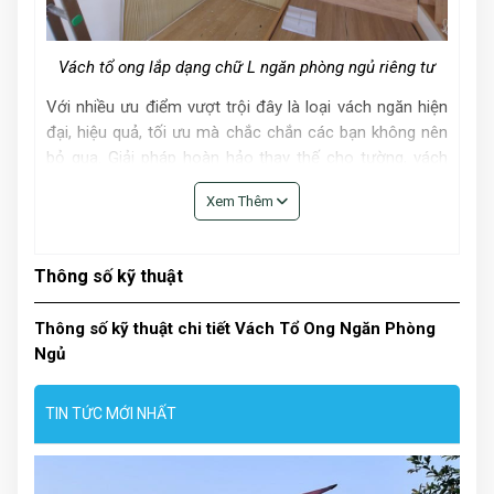
Vách tổ ong lắp dạng chữ L ngăn phòng ngủ riêng tư
Với nhiều ưu điểm vượt trội đây là loại vách ngăn hiện
đại, hiệu quả, tối ưu mà chắc chắn các bạn không nên
bỏ qua. Giải pháp hoàn hảo thay thế cho tường, vách
ngăn truyền thống.
Xem Thêm
Ứng dụng vách ngăn phòng ngủ
di động
Thông số kỹ thuật
Đây là lựa chọn rất phù hợp nếu các bạn đang muốn
Thông số kỹ thuật chi tiết Vách Tổ Ong Ngăn Phòng
tìm kiếm một giải pháp:
Ngủ
Ngăn phòng ngủ lớn thành 2, 3 phòng ngủ nhỏ.
Phân tách phòng ngủ với các không gian khác
TIN TỨC MỚI NHẤT
trong nhà.
Ngăn phòng ngủ riêng tư. Khi cần sử dụng diện