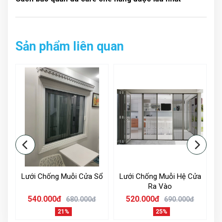
Sản phẩm liên quan
Vách ngăn phòng mẫu màu ghi xám sang trọng
át
Lưới Chống Muỗi Cửa Sổ
Lưới Chống Muỗi Hệ Cửa
Ra Vào
540.000đ
520.000đ
680.000đ
690.000đ
21%
25%