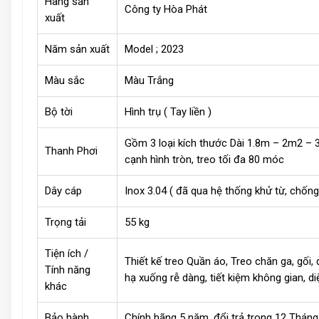
Hãng sản
Công ty Hòa Phát
xuất
Năm sản xuất
Model ; 2023
Màu sắc
Màu Trắng
Bộ tời
Hình trụ ( Tay liền )
Gồm 3 loại kích thước Dài 1.8m – 2m2 – 3
Thanh Phơi
cạnh hình tròn, treo tối đa 80 móc
Dây cáp
Inox 3.04 ( đã qua hệ thống khử từ, chống
Trọng tải
55 kg
Tiện ích /
Thiết kế treo Quần áo, Treo chăn ga, gối,
Tính năng
hạ xuống rễ dàng, tiết kiệm không gian, di
khác
Bảo hành
Chính hãng 5 năm, đổi trả trong 12 Tháng