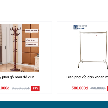
y phơi gỗ màu đỏ đun
Giàn phơi đồ đơn khoen 
0.000đ
580.000đ
3.350.000đ
790.000đ
15%