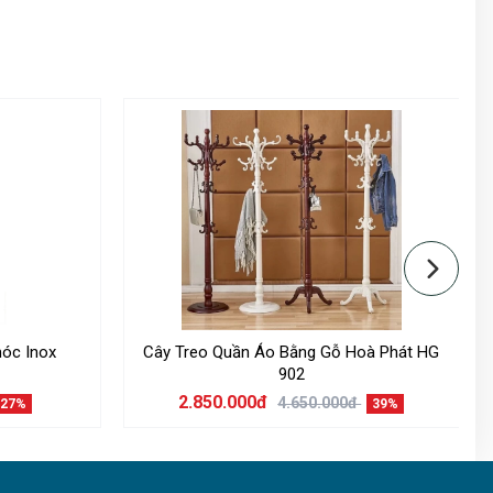
móc Inox
Cây Treo Quần Áo Bằng Gỗ Hoà Phát HG
902
2.850.000đ
4.650.000đ
27%
39%