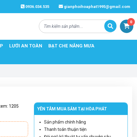
0936.034.535
gianphoihoaphat1995@gmail.com
0
ÉP
LƯỚI AN TOÀN
BẠT CHE NẮNG MƯA
xem:
1205
YÊN TÂM MUA SẮM TẠI HÒA PHÁT
Sản phẩm chính hãng
Thanh toán thuận tiện
Đội ngũ kỹ thuật tư vấn chuyên sâu