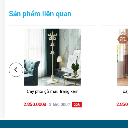
Tất cả sản phẩm của công ty đều có phiếu bảo hành
Sản phẩm liên quan
Phụ kiện đi kèm:
Cây phơi gỗ màu trắng kem
câ
2.850.000đ
2.85
3.650.000đ
22%