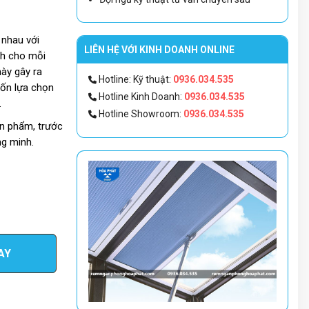
 nhau với
LIÊN HỆ VỚI KINH DOANH ONLINE
nh cho mỗi
này gây ra
Hotline: Kỹ thuật:
0936.034.535
uốn lựa chọn
Hotline Kinh Doanh:
0936.034.535
.
Hotline Showroom:
0936.034.535
ản phẩm, trước
ng minh.
AY