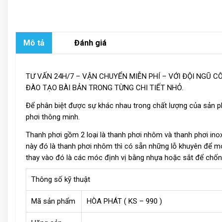
Mô tả
Đánh giá
TƯ VẤN 24H/7 – VẬN CHUYỂN MIỄN PHÍ – VỚI ĐỘI NGŨ C
ĐÀO TẠO BÀI BẢN TRONG TỪNG CHI TIẾT NHỎ.
Để phân biệt được sự khác nhau trong chất lượng của sản p
phơi thông minh.
Thanh phơi gồm 2 loại là thanh phơi nhôm và thanh phơi inox
này đó là thanh phơi nhôm thì có sẵn những lỗ khuyên để m
thay vào đó là các móc định vị bằng nhựa hoặc sắt để chống
Thông số kỹ thuật
Mã sản phẩm
HÒA PHÁT ( KS – 990 )