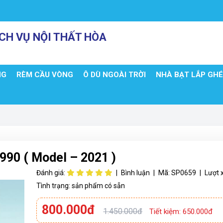
CH VỤ NỘI THẤT HÒA
NG
RÈM CẦU VÒNG
Ô DÙ NGOÀI TRỜI
NHÀ BẠT LẮP GH
990 ( Model – 2021 )
Đánh giá:
|
Bình luận
|
Mã:
SP0659
|
Lượt 
Tình trạng:
sản phẩm có sẵn
800.000đ
1.450.000đ
Tiết kiệm: 650.000đ