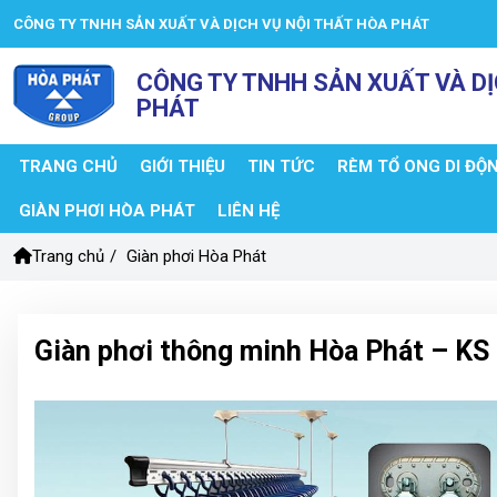
CÔNG TY TNHH SẢN XUẤT VÀ DỊCH VỤ NỘI THẤT HÒA PHÁT
CÔNG TY TNHH SẢN XUẤT VÀ DỊ
PHÁT
TRANG CHỦ
GIỚI THIỆU
TIN TỨC
RÈM TỔ ONG DI ĐỘ
GIÀN PHƠI HÒA PHÁT
LIÊN HỆ
Trang chủ
/
Giàn phơi Hòa Phát
Giàn phơi thông minh Hòa Phát – KS 