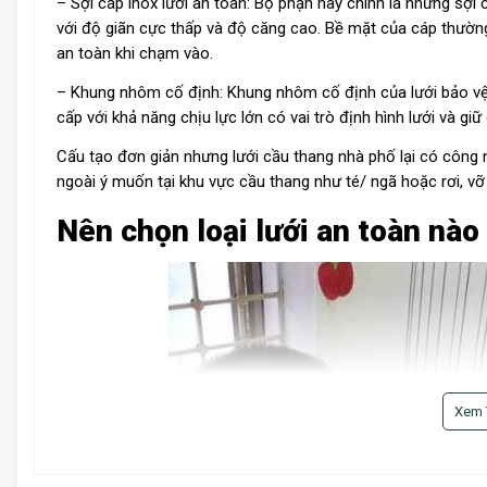
– Sợi cáp inox lưới an toàn: Bộ phận này chính là những sợi
với độ giãn cực thấp và độ căng cao. Bề mặt của cáp thườ
an toàn khi chạm vào.
– Khung nhôm cố định: Khung nhôm cố định của lưới bảo vệ
cấp với khả năng chịu lực lớn có vai trò định hình lưới và gi
Cấu tạo đơn giản nhưng lưới cầu thang nhà phố lại có công n
ngoài ý muốn tại khu vực cầu thang như té/ ngã hoặc rơi, vỡ
Nên chọn loại lưới an toàn nà
Xem