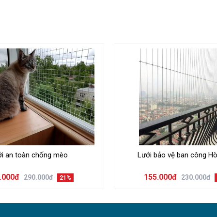
ới an toàn chống mèo
Lưới bảo vệ ban công Hò
.000đ
155.000đ
290.000đ
230.000đ
21%