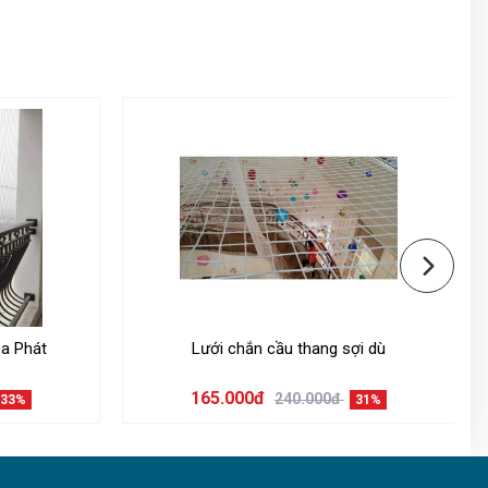
a Phát
Lưới chắn cầu thang sợi dù
165.000đ
240.000đ
33%
31%