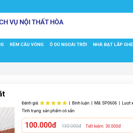
CH VỤ NỘI THẤT HÒA
NG
RÈM CẦU VÒNG
Ô DÙ NGOÀI TRỜI
NHÀ BẠT LẮP GH
át
Đánh giá:
|
Bình luận
|
Mã:
SP0606
|
Lượt 
Tình trạng:
sản phẩm có sẵn
100.000đ
130.000đ
Tiết kiệm: 30.000đ