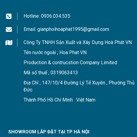
Với những người tiêu dùng ít kinh nghiệm thì việc chọn loại 
lưới có thể vừa giúp tối ưu chi phí lại đảm bảo công năng sử
Hotline:
0936.034.535
Email:
gianphoihoaphat1995@gmail.com
Công Ty TNHH Sản Xuất và Xây Dựng Hoà Phát VN
Tên nước ngoài ; Hoa Phat VN
Production & contrucstion Company Limited
Mã số thuế ; 0319063413
Địa Chỉ ; 147/10/4 Đường Lý Tế Xuyên , Phường Thủ
Đức
Thành Phố Hồ Chí Minh . Việt Nam
Thực tế trên thị trường hiện có hai loại lưới an toàn phổ biến
công hay cửa sổ, khu vực cầu thang hoặc khu vực giếng trời
SHOWROOM LẮP ĐẶT TẠI TP HÀ NỘI
không cần quá dày. Chính vì vậy, loại lưới an toàn đường kí