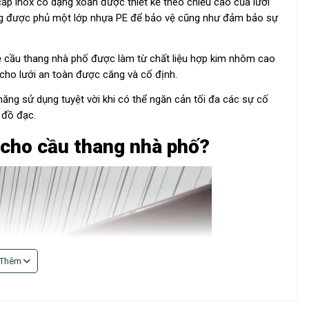
 cáp inox có dạng xoắn được thiết kế theo chiều cao của lưới
ng được phủ một lớp nhựa PE để bảo vệ cũng như đảm bảo sự
 cầu thang nhà phố được làm từ chất liệu hợp kim nhôm cao
ữ cho lưới an toàn được căng và cố định.
ăng sử dụng tuyệt vời khi có thể ngăn cản tối đa các sự cố
 đồ đạc.
o cho cầu thang nhà phố?
 Thêm