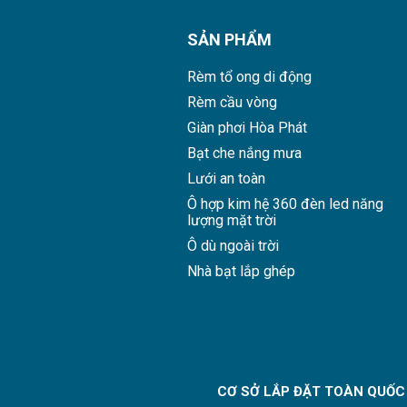
lưới an toàn cầu thang nào luôn là câu hỏi khó. Chọn đúng loại
 dụng.
SẢN PHẨM
Rèm tổ ong di động
Rèm cầu vòng
Giàn phơi Hòa Phát
Bạt che nắng mưa
Lưới an toàn
Ô hợp kim hệ 360 đèn led năng
lượng mặt trời
Ô dù ngoài trời
Nhà bạt lắp ghép
 là loại lưới 2,5mm và loại lưới 3mm. Khác với lưới an toàn ban
 là không gian bên trong nhà nên đường kính lưới an toàn
CƠ SỞ LẮP ĐẶT TOÀN QUỐC
nh 2,5mm là lựa chọn thích hợp nhất cho khu vực này. Mặc dù