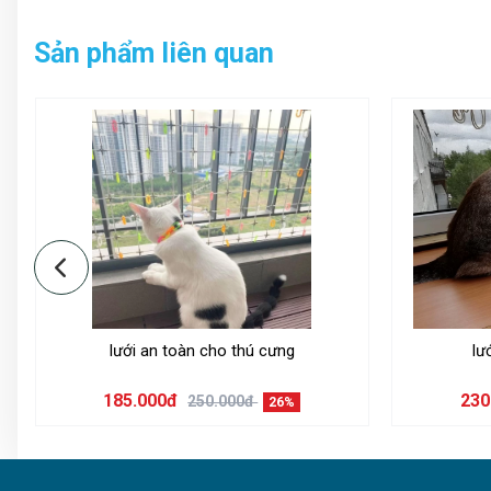
Sản phẩm liên quan
lưới an toàn cho thú cưng
lư
185.000đ
230
250.000đ
26%
Nên chọn loại lưới bảo vệ cầu thang loại nào?