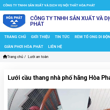
CÔNG TY TNHH SẢN XUẤT VÀ DỊCH VỤ NỘI THẤT HÒA PHÁT
CÔNG TY TNHH SẢN XUẤT VÀ DỊ
PHÁT
TRANG CHỦ
GIỚI THIỆU
TIN TỨC
RÈM TỔ ONG DI ĐỘ
GIÀN PHƠI HÒA PHÁT
LIÊN HỆ
Trang chủ
/
Lưới an toàn
Lưới cầu thang nhà phố hãng Hòa Ph