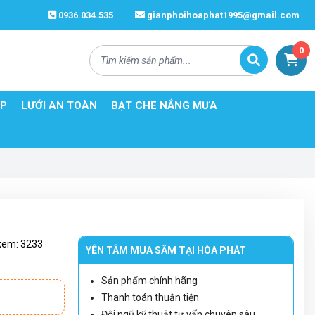
0936.034.535
gianphoihoaphat1995@gmail.com
0
ÉP
LƯỚI AN TOÀN
BẠT CHE NẮNG MƯA
xem:
3233
YÊN TÂM MUA SẮM TẠI HÒA PHÁT
Sản phẩm chính hãng
Thanh toán thuận tiện
Đội ngũ kỹ thuật tư vấn chuyên sâu