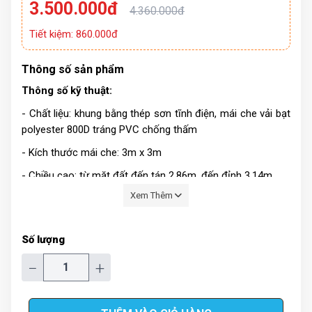
3.500.000đ
4.360.000đ
Tiết kiệm: 860.000đ
Thông số sản phẩm
Thông số kỹ thuật:
- Chất liệu: khung bằng thép sơn tĩnh điện, mái che vải bạt
polyester 800D tráng PVC chống thấm
- Kích thước mái che: 3m x 3m
- Chiều cao: từ mặt đất đến tán 2.86m, đến đỉnh 3.14m
Xem Thêm
- Màu sắc: màu xanh, màu đỏ, màu trắng
- Trọng lượng: 26 kg
Số lượng
- Kích thước đóng gói: 24x24x148 cm
−
+
- Sản phẩm bao gồm: 1 bộ khung đã được lắp ghép hoàn
chỉnh và 1 vải bạt mái che.