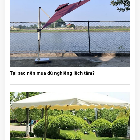
chóng, rất tiện lợi mà không chiếm diện tích, và rất tiện
cho việc di chuyển, sản phẩm này nó giống như là một
căn nhà nhỏ, phần chân của nhà bạt bạn có thể điều
chỉnh độ cao tùy ý.
Tại sao nên mua dù nghiêng lệch tâm?