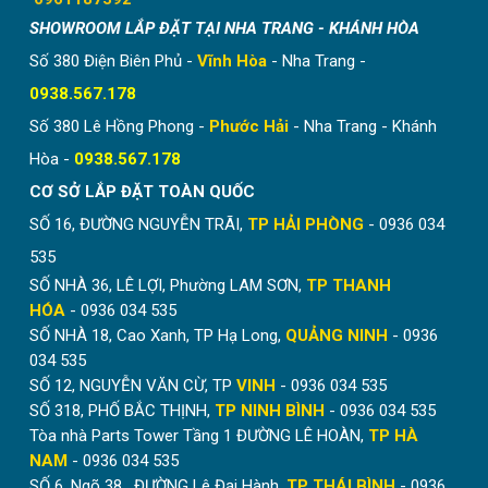
SHOWROOM LẮP ĐẶT TẠI NHA TRANG - KHÁNH HÒA
Số 380 Điện Biên Phủ -
Vĩnh Hòa
- Nha Trang -
0938.567.178
Số 380 Lê Hồng Phong -
Phước Hải
- Nha Trang - Khánh
Hòa -
0938.567.178
CƠ SỞ LẮP ĐẶT TOÀN QUỐC
SỐ 16, ĐƯỜNG NGUYỄN TRÃI,
TP HẢI PHÒNG
- 0936 034
535
SỐ NHÀ 36, LÊ LỢI, Phường LAM SƠN,
TP THANH
HÓA
- 0936 034 535
SỐ NHÀ 18, Cao Xanh, TP Hạ Long,
QUẢNG NINH
- 0936
034 535
SỐ 12, NGUYỄN VĂN CỪ, TP
VINH
- 0936 034 535
SỐ 318, PHỐ BẮC THỊNH,
TP NINH BÌNH
- 0936 034 535
Tòa nhà Parts Tower Tầng 1 ĐƯỜNG LÊ HOÀN,
TP HÀ
NAM
- 0936 034 535
SỐ 6, Ngõ 38 , ĐƯỜNG Lê Đại Hành,
TP THÁI BÌNH
- 0936