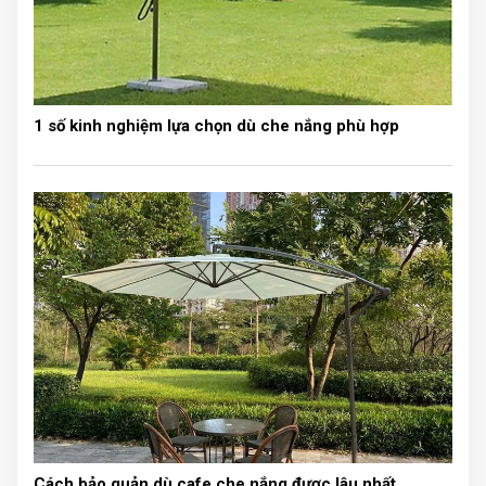
Thông số kỹ thuật:
- Chất liệu: khung bằng thép sơn tĩnh điện, mái che vải
bạt polyester 800D tráng PVC chống thấm
1 số kinh nghiệm lựa chọn dù che nắng phù hợp
- Kích thước mái che: 3m x 3m
- Chiều cao: từ mặt đất đến tán 2.86m, đến đỉnh 3.14m
- Màu sắc: màu xanh, màu đỏ, màu trắng
- Trọng lượng: 26 kg
- Kích thước đóng gói: 24x24x148 cm
- Sản phẩm bao gồm: 1 bộ khung đã được lắp ghép
hoàn chỉnh và 1 vải bạt mái che.
Cách bảo quản dù cafe che nắng được lâu nhất