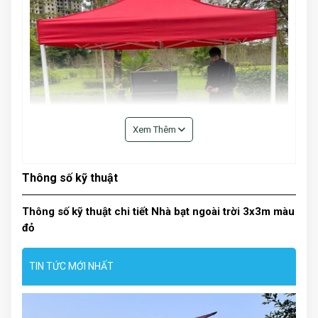
Xem Thêm
Thông số kỹ thuật
Thông số kỹ thuật chi tiết Nhà bạt ngoài trời 3x3m màu
đỏ
Đặc điểm của nhà bạt ngoài trời:
TIN TỨC MỚI NHẤT
Lắp ráp nhanh chóng chỉ trong vài phút mà không cần
dùng đến bất kỳ thiết bj hỗ trợ nào, khi bạn không có
nhu cầu sử dụng có thể tháo gấp lại được nhanh