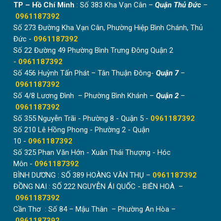
TP – Hồ Chí Minh
: Số 383 Kha Vạn Cân –
Quận Thủ Đức
–
0961187392
Số 273 Đường Kha Vạn Cân, Phường Hiệp Bình Chánh, Thủ
Đức -
0961187392
Số 22 Đường 49 Phường Bình Trưng Đông Quận 2
-
0961187392
Số 456 Huỳnh Tấn Phát – Tân Thuận Đông-
Quận 7
–
0961187392
Số 4/8 Lương Đình – Phường Bình Khánh –
Quận 2
–
0961187392
Số 355 Nguyễn Trãi - Phường 8 - Quận 5 -
0961187392
Số 210 Lê Hồng Phong - Phường 2 - Quận
10 -
0961187392
Số 325 Phan Văn Hớn - Xuân Thái Thượng - Hóc
Môn -
0961187392
BÌNH DƯƠNG : SỐ 389 HOÀNG VĂN THỤ –
0961187392
ĐỒNG NAI : SỐ 222 NGUYỄN ÁI QUỐC - BIÊN HOÀ –
0961187392
Cần Thơ : Số 84 – Mậu Thân – Phường An Hòa –
0961187392