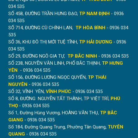
034 535
SỐ 458, ĐƯỜNG TRẦN HƯNG ĐẠO,
TP NAM ĐỊNH
- 0936
034 535
SỐ 714, ĐƯỜNG CÙ CHÍNH LAN,
TP HÒA BÌNH
- 0936 034
535
SỐ 36, KHU ĐÔ THỊ MỚI TUỆ TĨNH,
TP HẢI DƯƠNG
- 0936
034 535
SỐ 29, ĐƯỜNG NGÔ GIA TỰ,
TP BẮC NINH
- 0936 034 535
SỐ 238, NGUYỄN VĂN LINH, PHỐ BẮC THỊNH,
TP HƯNG
YÊN
- 0936 034 535
SỐ 156, ĐƯỜNG LƯƠNG NGỌC QUYẾN,
TP THÁI
NGUYÊN
- 0936 034 535
SỐ 32, VĨNH YÊN,
VĨNH PHÚC
- 0936 034 535
SỐ 8, ĐƯỜNG NGUYỄN TẤT THÀNH, TP VIỆT TRÌ,
PHÚ
THỌ
- 0936 034 535
Số 1, Đường Hùng Vương, HOÀNG VĂN THỤ,
TP BẮC
GIANG
- 0936 034 535
Số 184, Đường Quang Trung, Phường Tân Quang,
TUYÊN
QUANG
- 0936 034 535