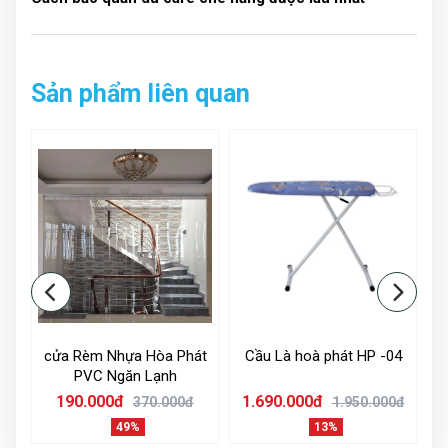
Sản phẩm liên quan
* Lưu ý: nếu bạn thường xuyên sử dụng thì không cần
phải tháo bạt ra còn trong trường hợp bạn ít sử dụng
thì nên tháo bạt rời khỏi khung để kéo dài tuổi thọ của
m
cửa Rèm Nhựa Hòa Phát
Cầu Là hoà phát HP -04
bạt mái che.
PVC Ngăn Lạnh
190.000đ
1.690.000đ
1
0đ
370.000đ
1.950.000đ
49%
13%